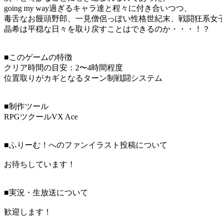
going my way過ぎるキャラ達と程々に付き合いつつ、
毒舌なお饅頭野郎、一見僧侶っぽい性格世紀末、戦闘狂系女
晶希は平穏な日々を取り戻すことはできるのか・・・！？
■このゲームの特徴
クリア時間の目安：2〜4時間程度
位置取りがカギとなるターン制戦闘システム
■制作ツール
RPGツクールVX Ace
■ふりーむ！へのファンイラスト投稿について
お待ちしています！
■実況・生放送について
歓迎します！