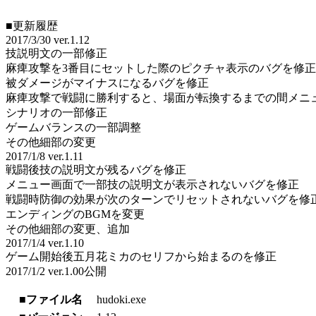
■更新履歴
2017/3/30 ver.1.12
技説明文の一部修正
麻痺攻撃を3番目にセットした際のピクチャ表示のバグを修正
被ダメージがマイナスになるバグを修正
麻痺攻撃で戦闘に勝利すると、場面が転換するまでの間メニ
シナリオの一部修正
ゲームバランスの一部調整
その他細部の変更
2017/1/8 ver.1.11
戦闘後技の説明文が残るバグを修正
メニュー画面で一部技の説明文が表示されないバグを修正
戦闘時防御の効果が次のターンでリセットされないバグを修
エンディングのBGMを変更
その他細部の変更、追加
2017/1/4 ver.1.10
ゲーム開始後五月花ミカのセリフから始まるのを修正
2017/1/2 ver.1.00公開
■ファイル名
hudoki.exe