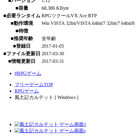
■バージョン
1.12
■容量
68,386 KByte
■必要ランタイム
RPGツクールVX Ace RTP
■動作環境
Win VISTA 32bit/VISTA 64bit/7 32bit/7 64bit/8 3
■特徴
■推奨年齢
全年齢
■登録日
2017-01-05
■ファイル更新日
2017-03-30
■情報更新日
2017-03-31
#RPGゲーム
フリーゲームTOP
RPGゲーム
風土記カルテット [ Windows ]