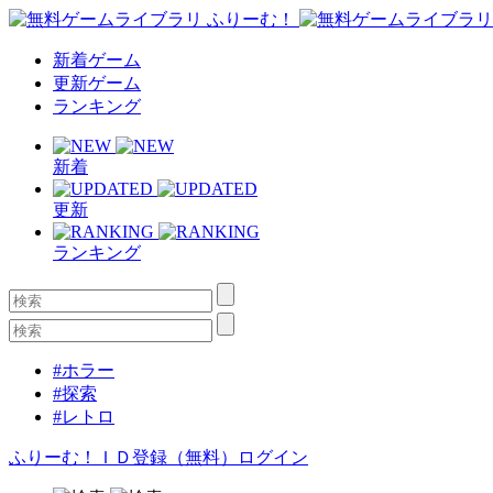
新着ゲーム
更新ゲーム
ランキング
新着
更新
ランキング
#ホラー
#探索
#レトロ
ふりーむ！ＩＤ登録（無料）
ログイン