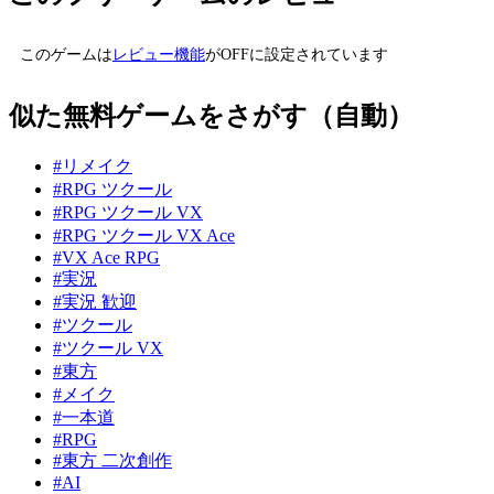
このゲームは
レビュー機能
がOFFに設定されています
似た無料ゲームをさがす（自動）
#リメイク
#RPG ツクール
#RPG ツクール VX
#RPG ツクール VX Ace
#VX Ace RPG
#実況
#実況 歓迎
#ツクール
#ツクール VX
#東方
#メイク
#一本道
#RPG
#東方 二次創作
#AI