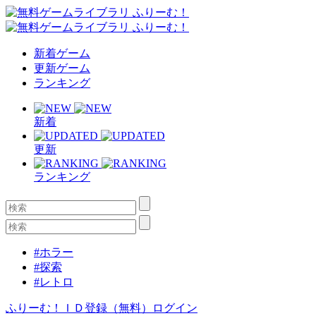
新着ゲーム
更新ゲーム
ランキング
新着
更新
ランキング
#ホラー
#探索
#レトロ
ふりーむ！ＩＤ登録（無料）
ログイン