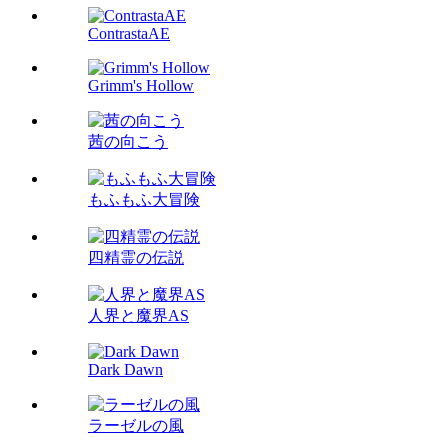
ContrastaAE
Grimm's Hollow
茜の向こう
もふもふ大冒険
四精霊の伝説
人界と魔界AS
Dark Dawn
ラーゼルの風