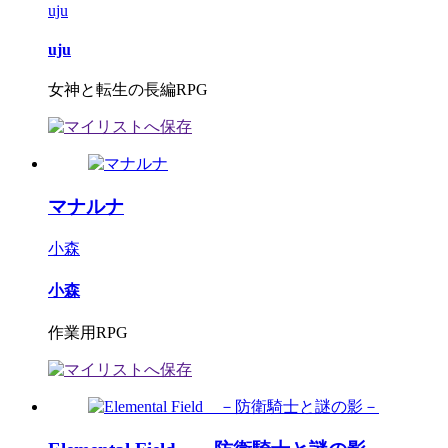
uju
uju
女神と転生の長編RPG
マナルナ
小森
小森
作業用RPG