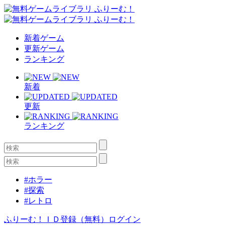
新着ゲーム
更新ゲーム
ランキング
新着
更新
ランキング
#ホラー
#探索
#レトロ
ふりーむ！ＩＤ登録（無料）
ログイン