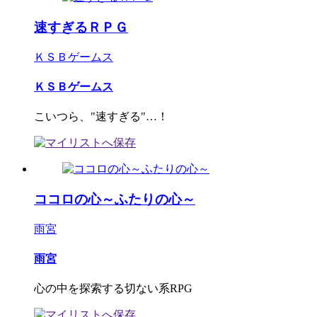
速すぎるＲＰＧ
ＫＳＢゲームス
ＫＳＢゲームス
こいつら、"速すぎる"…！
ココロの心～ふたりの心～
雨宮
雨宮
心の中を探索する切ない系RPG