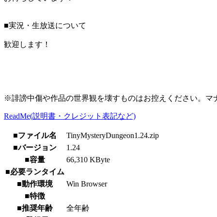
■実況・生放送について
歓迎します！
※誹謗中傷や作品の世界観を壊すものはお控えください。マ
ReadMe(説明書・クレジット表記など)
■ファイル名
TinyMysteryDungeon1.24.zip
■バージョン
1.24
■容量
66,310 KByte
■必要ランタイム
■動作環境
Win Browser
■特徴
■推奨年齢
全年齢