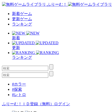
新着ゲーム
更新ゲーム
ランキング
新着
更新
ランキング
#ホラー
#探索
#レトロ
ふりーむ！ＩＤ登録（無料）
ログイン