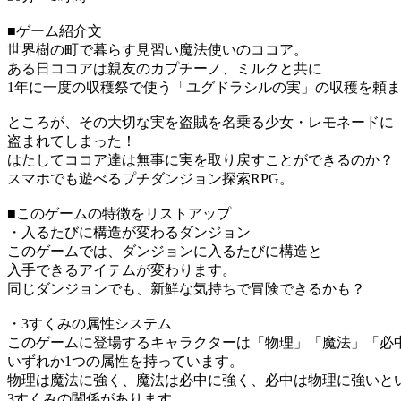
■ゲーム紹介文
世界樹の町で暮らす見習い魔法使いのココア。
ある日ココアは親友のカプチーノ、ミルクと共に
1年に一度の収穫祭で使う「ユグドラシルの実」の収穫を頼
ところが、その大切な実を盗賊を名乗る少女・レモネードに
盗まれてしまった！
はたしてココア達は無事に実を取り戻すことができるのか？
スマホでも遊べるプチダンジョン探索RPG。
■このゲームの特徴をリストアップ
・入るたびに構造が変わるダンジョン
このゲームでは、ダンジョンに入るたびに構造と
入手できるアイテムが変わります。
同じダンジョンでも、新鮮な気持ちで冒険できるかも？
・3すくみの属性システム
このゲームに登場するキャラクターは「物理」「魔法」「必
いずれか1つの属性を持っています。
物理は魔法に強く、魔法は必中に強く、必中は物理に強いと
3すくみの関係があります。