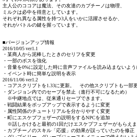
主人公のココアは魔法、その友達のカプチーノは物理、
ミルクは必中を得意としています。
それぞれ異なる属性を持つ3人をいかに活躍させるか、
それがバトルの鍵を握っています。
■バージョンアップ情報
2016/10/05 ver1.1
・某商人から泥棒したときのセリフを変更
・一部のボスを強化
・音量を0%に設定した時に音声ファイルを読み込まないよう
・イベント時に簡単な説明を表示
2016/11/06 ver1.2
・コアスクリプトを1.33に更新。 その他スクリプトも一部
・ダンジョン内でのセーブを禁止（進行不可になるため）
※中継地点では、従来通りセーブできます。
・戦闘結果をポップアップで表示するように変更
・属性関係のチュートリアルを分かりやすく変更
・町にエスケプフェザーの説明をするNPCを追加
※話しかけると最初の1回だけエスケプフェザーがもらえま
・カプチーノのスキル「応援」の効果が誤っていたのを修正
・グレプベリー、グレープジュースをメニューで使えないよ