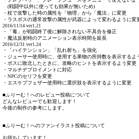
(戦闘中以外に使っても効果が無いため)
・杖で攻撃した時の属性を「物理」から「魔法」に変更
・ラスボスの通常攻撃の属性が武器によって変わるように変
2016/11/14 ver1.21
・「毒」が戦闘終了後に解除されない不具合を修正
・魔法反射時のアニメーション表示時間を延長
2016/12/31 ver1.24
・「ハイテンション」「乱れ射ち」を強化
・ジューサー使用時に、使用する果物の所持数を表示するよ
・ボスに敗北したときに、攻略のヒントを表示するよう変更
・マルチデプロイメントに対応
・NPCのセリフを変更
・エスケプフェザー使用時に選択肢を表示するように変更
■ふりーむ！へのレビュー投稿について
どんなレビューでも歓迎します！
今後の制作の参考にします。
■ふりーむ！へのファンイラスト投稿について
お待ちしています！