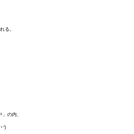
まれる。
中」の内、
いう