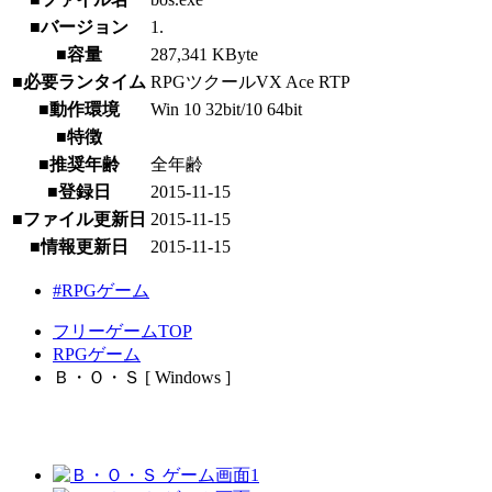
■バージョン
1.
■容量
287,341 KByte
■必要ランタイム
RPGツクールVX Ace RTP
■動作環境
Win 10 32bit/10 64bit
■特徴
■推奨年齢
全年齢
■登録日
2015-11-15
■ファイル更新日
2015-11-15
■情報更新日
2015-11-15
#RPGゲーム
フリーゲームTOP
RPGゲーム
Ｂ・Ｏ・Ｓ [ Windows ]