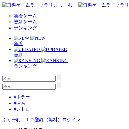
新着ゲーム
更新ゲーム
ランキング
新着
更新
ランキング
#ホラー
#探索
#レトロ
ふりーむ！ＩＤ登録（無料）
ログイン