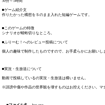
30分～1時間
■ゲーム紹介文
作りたかった構想をＳのまま入れた短編ゲームです。
■このゲームの特徴
シナリオが蜻蛉切りなところ。
■ふりーむ！へのレビュー投稿について
個人の趣味で制作したものですので、お手柔らかにお願いし
■実況・生放送について
動画で投稿しているの実況・生放送は構いません。
※誹謗中傷や作品の世界観を壊すものはお控えください。マ
■ファイル名
bos.exe