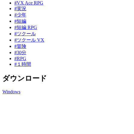
#VX Ace RPG
#実況
#少年
#短編
#短編 RPG
#ツクール
#ツクール VX
#冒険
#30分
#RPG
#１時間
ダウンロード
Windows