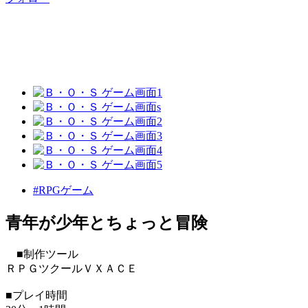
#RPGゲーム
青年が少年とちょっと冒険
■制作ツール
ＲＰＧツクールＶＸＡＣＥ
■プレイ時間