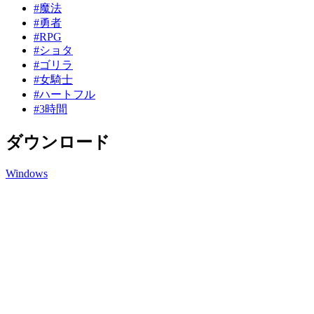
#魔法
#勇者
#RPG
#ショタ
#ゴリラ
#女騎士
#ハートフル
#3時間
ダウンロード
Windows