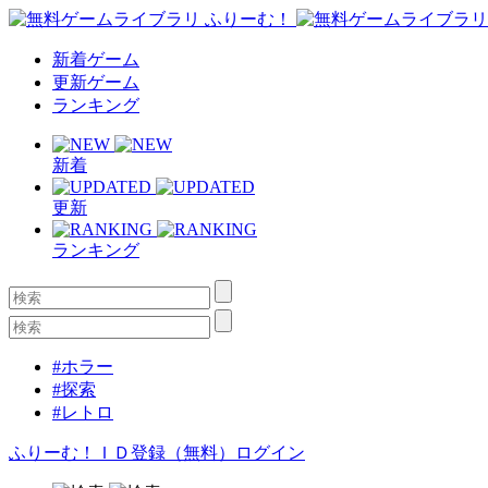
新着ゲーム
更新ゲーム
ランキング
新着
更新
ランキング
#ホラー
#探索
#レトロ
ふりーむ！ＩＤ登録（無料）
ログイン