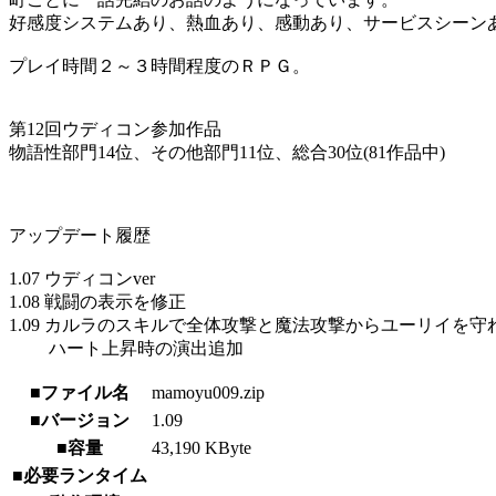
好感度システムあり、熱血あり、感動あり、サービスシーン
プレイ時間２～３時間程度のＲＰＧ。
第12回ウディコン参加作品
物語性部門14位、その他部門11位、総合30位(81作品中)
アップデート履歴
1.07 ウディコンver
1.08 戦闘の表示を修正
1.09 カルラのスキルで全体攻撃と魔法攻撃からユーリイを守
ハート上昇時の演出追加
■ファイル名
mamoyu009.zip
■バージョン
1.09
■容量
43,190 KByte
■必要ランタイム