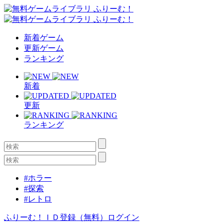
新着ゲーム
更新ゲーム
ランキング
新着
更新
ランキング
#ホラー
#探索
#レトロ
ふりーむ！ＩＤ登録（無料）
ログイン