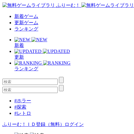
新着ゲーム
更新ゲーム
ランキング
新着
更新
ランキング
#ホラー
#探索
#レトロ
ふりーむ！ＩＤ登録（無料）
ログイン