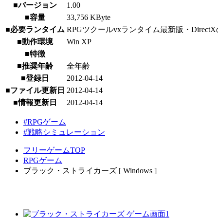
■バージョン
1.00
■容量
33,756 KByte
■必要ランタイム
RPGツクールvxランタイム最新版・Direct
■動作環境
Win XP
■特徴
■推奨年齢
全年齢
■登録日
2012-04-14
■ファイル更新日
2012-04-14
■情報更新日
2012-04-14
#RPGゲーム
#戦略シミュレーション
フリーゲームTOP
RPGゲーム
ブラック・ストライカーズ [ Windows ]