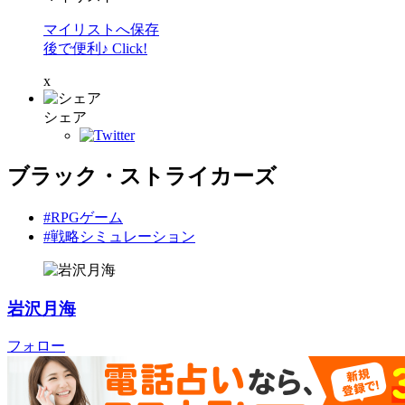
マイリストへ保存
後で便利♪ Click!
x
シェア
ブラック・ストライカーズ
#RPGゲーム
#戦略シミュレーション
岩沢月海
フォロー