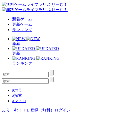
新着ゲーム
更新ゲーム
ランキング
新着
更新
ランキング
#ホラー
#探索
#レトロ
ふりーむ！ＩＤ登録（無料）
ログイン