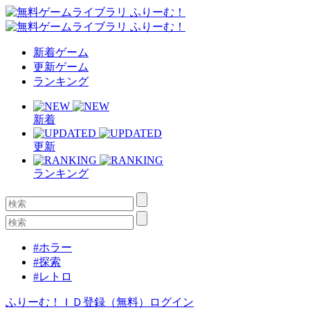
新着ゲーム
更新ゲーム
ランキング
新着
更新
ランキング
#ホラー
#探索
#レトロ
ふりーむ！ＩＤ登録（無料）
ログイン