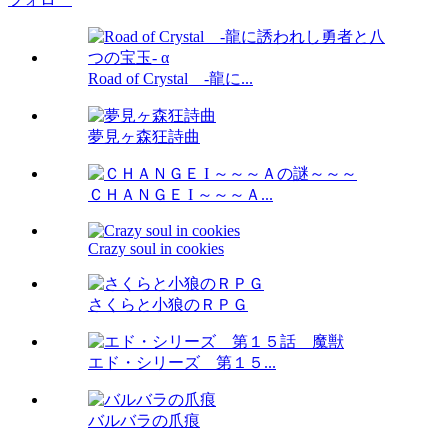
Road of Crystal -龍に...
夢見ヶ森狂詩曲
ＣＨＡＮＧＥ I ～～～Ａ...
Crazy soul in cookies
さくらと小狼のＲＰＧ
エド・シリーズ 第１５...
バルバラの爪痕