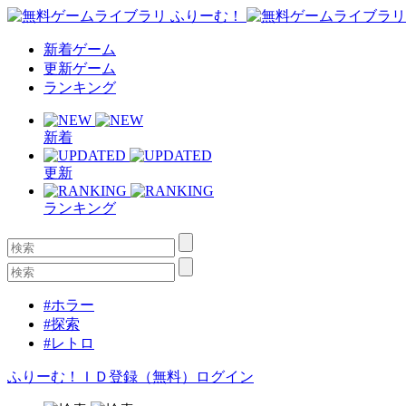
新着ゲーム
更新ゲーム
ランキング
新着
更新
ランキング
#ホラー
#探索
#レトロ
ふりーむ！ＩＤ登録（無料）
ログイン