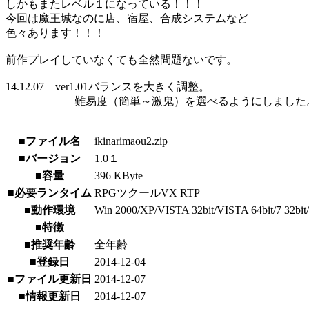
しかもまたレベル１になっている！！！
今回は魔王城なのに店、宿屋、合成システムなど
色々あります！！！
前作プレイしていなくても全然問題ないです。
14.12.07 ver1.01バランスを大きく調整。
難易度（簡単～激鬼）を選べるようにしました
■ファイル名
ikinarimaou2.zip
■バージョン
1.0１
■容量
396 KByte
■必要ランタイム
RPGツクールVX RTP
■動作環境
Win 2000/XP/VISTA 32bit/VISTA 64bit/7 32bit/7 
■特徴
■推奨年齢
全年齢
■登録日
2014-12-04
■ファイル更新日
2014-12-07
■情報更新日
2014-12-07