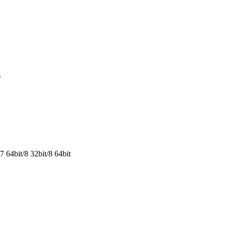
。
64bit/8 32bit/8 64bit