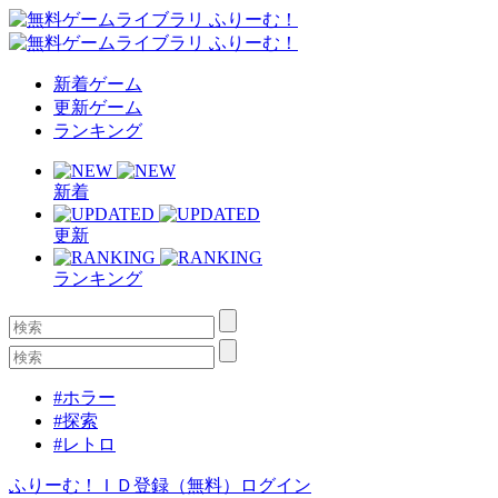
新着ゲーム
更新ゲーム
ランキング
新着
更新
ランキング
#ホラー
#探索
#レトロ
ふりーむ！ＩＤ登録（無料）
ログイン