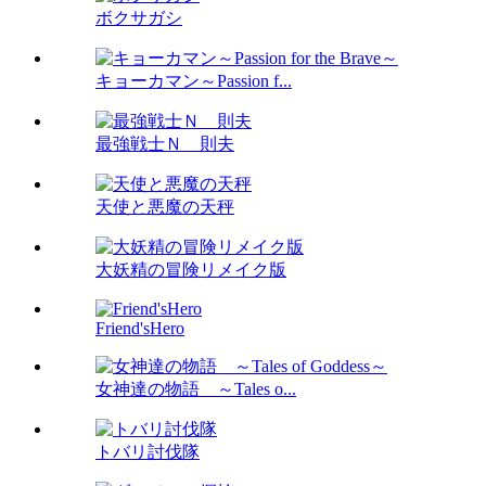
ボクサガシ
キョーカマン～Passion f...
最強戦士Ｎ 則夫
天使と悪魔の天秤
大妖精の冒険リメイク版
Friend'sHero
女神達の物語 ～Tales o...
トバリ討伐隊