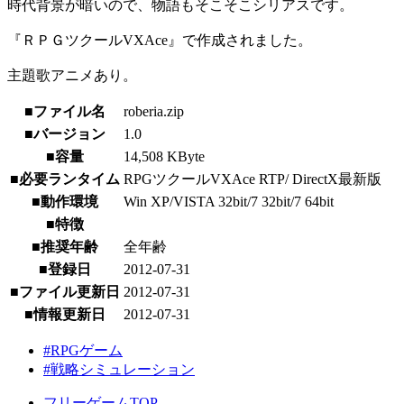
時代背景が暗いので、物語もそこそこシリアスです。
『ＲＰＧツクールVXAce』で作成されました。
主題歌アニメあり。
■ファイル名
roberia.zip
■バージョン
1.0
■容量
14,508 KByte
■必要ランタイム
RPGツクールVXAce RTP/ DirectX最新版
■動作環境
Win XP/VISTA 32bit/7 32bit/7 64bit
■特徴
■推奨年齢
全年齢
■登録日
2012-07-31
■ファイル更新日
2012-07-31
■情報更新日
2012-07-31
#RPGゲーム
#戦略シミュレーション
フリーゲームTOP