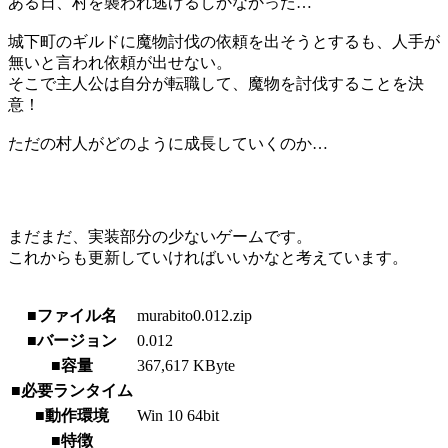
ある日、村を襲われ逃げるしかなかった…
城下町のギルドに魔物討伐の依頼を出そうとするも、人手が
無いと言われ依頼が出せない。
そこで主人公は自分が転職して、魔物を討伐することを決
意！
ただの村人がどのように成長していくのか…
まだまだ、実装部分の少ないゲームです。
これからも更新していければいいかなと考えています。
■ファイル名
murabito0.012.zip
■バージョン
0.012
■容量
367,617 KByte
■必要ランタイム
■動作環境
Win 10 64bit
■特徴