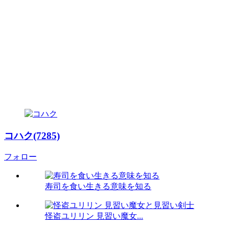
コハク(7285)
フォロー
寿司を食い生きる意味を知る
怪盗ユリリン 見習い魔女...