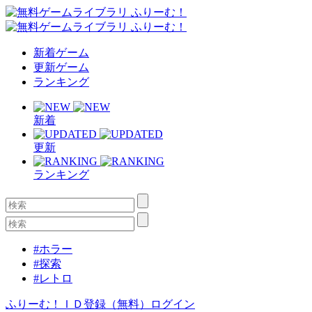
新着ゲーム
更新ゲーム
ランキング
新着
更新
ランキング
#ホラー
#探索
#レトロ
ふりーむ！ＩＤ登録（無料）
ログイン