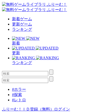
新着ゲーム
更新ゲーム
ランキング
新着
更新
ランキング
#ホラー
#探索
#レトロ
ふりーむ！ＩＤ登録（無料）
ログイン