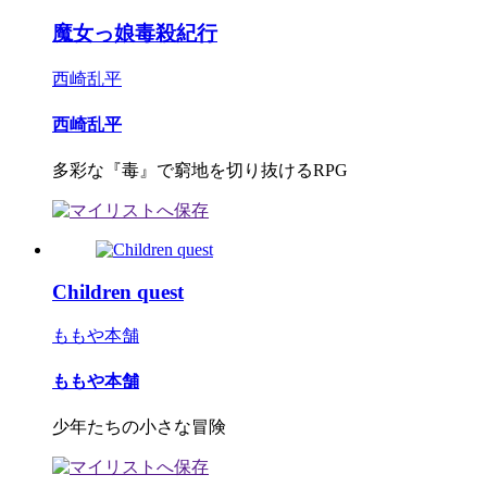
魔女っ娘毒殺紀行
西崎乱平
西崎乱平
多彩な『毒』で窮地を切り抜けるRPG
Children quest
ももや本舗
ももや本舗
少年たちの小さな冒険