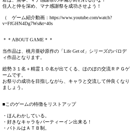
​住人と仲を深め、マナ感謝祭を成功させよう！
（ ゲーム紹介動画：https://www.youtube.com/watch?
v=FfGHN4Dg7Ws&t=40s
＊＊ABOUT GAME＊＊
当作品は、桃月亜砂原作の「Life Get of」シリーズのパロデ
ィ作品となります。
総勢３１名＋精霊１０名が出てくる、ほのぼの交流ＲＰＧゲ
ームです。
お祭りの成功を目指しながら、キャラと交流して仲良くなり
ましょう。
■このゲームの特徴をリストアップ
・ほんわかしている。
・好きなキャラをパーティーイン出来る！
・バトルはＡＴＢ制。