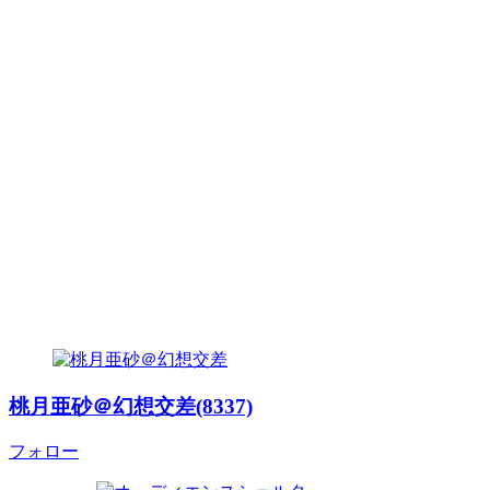
桃月亜砂＠幻想交差(8337)
フォロー