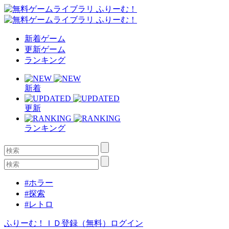
新着ゲーム
更新ゲーム
ランキング
新着
更新
ランキング
#ホラー
#探索
#レトロ
ふりーむ！ＩＤ登録（無料）
ログイン