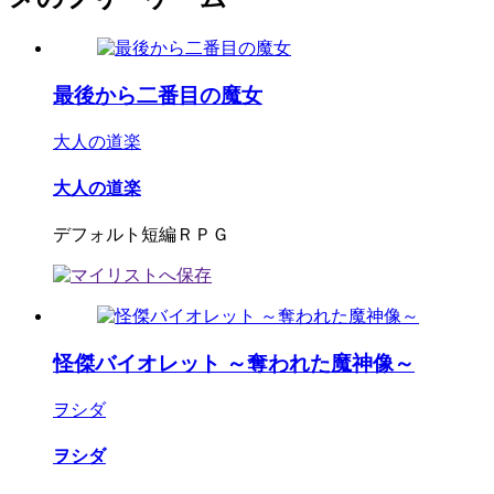
最後から二番目の魔女
大人の道楽
大人の道楽
デフォルト短編ＲＰＧ
怪傑バイオレット ～奪われた魔神像～
ヲシダ
ヲシダ