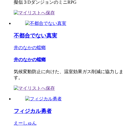
擬似３DダンジョンのミニRPG
不都合でない真実
井のなかの蟷螂
井のなかの蟷螂
気候変動防止に向けた、温室効果ガス削減に協力しま
す。
フィジカル勇者
えーしゅん