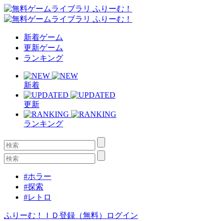
新着ゲーム
更新ゲーム
ランキング
新着
更新
ランキング
#ホラー
#探索
#レトロ
ふりーむ！ＩＤ登録（無料）
ログイン