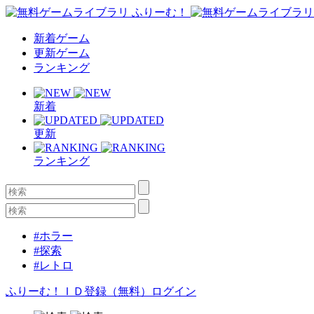
新着ゲーム
更新ゲーム
ランキング
新着
更新
ランキング
#ホラー
#探索
#レトロ
ふりーむ！ＩＤ登録（無料）
ログイン