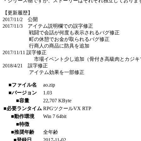
・シリーズ物ですが、ストーリーはそれぞれ独立しておりま
【更新履歴】
2017/11/2 公開
2017/11/3 アイテム説明欄での誤字修正
戦闘で会話が何度も表示されるバグ修正
町の休憩でお金が取られるバグ修正
行商人の商品に防具を追加
2017/11/11 誤字修正
市場イベント少し追加（骨付き高級肉とカジキマ
2018/4/21 誤字修正
アイテム効果を一部修正
■ファイル名
ao.zip
■バージョン
1.03
■容量
22,707 KByte
■必要ランタイム
RPGツクールVX RTP
■動作環境
Win 7 64bit
■特徴
■推奨年齢
全年齢
■登録日
2017-11-02