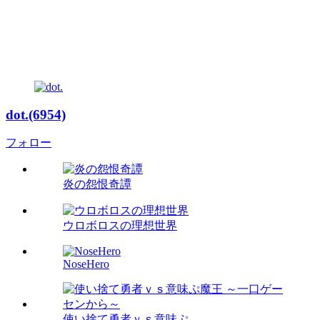
dot.(6954)
フォロー
炎の怨恨奇譚
ウロボロスの理想世界
NoseHero
使い捨て勇者ｖｓ意味ぷ...