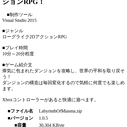
ションRPG！
■制作ツール
Visual Studio 2015
■ジャンル
ローグライク2DアクションRPG
■プレイ時間
10分～20分程度
■ゲーム紹介文
瘴気に包まれたダンジョンを攻略し、世界の平和を取り戻そ
う！
ダンジョンの構造は毎回変化するので気軽に何度でも楽しめ
ます。
Xboxコントローラーがあると快適に遊べます。
■ファイル名
LabyrinthOfMiasma.zip
■バージョン
1.0.5
■容量
30,304 KByte