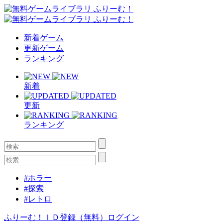
新着ゲーム
更新ゲーム
ランキング
新着
更新
ランキング
#ホラー
#探索
#レトロ
ふりーむ！ＩＤ登録（無料）
ログイン