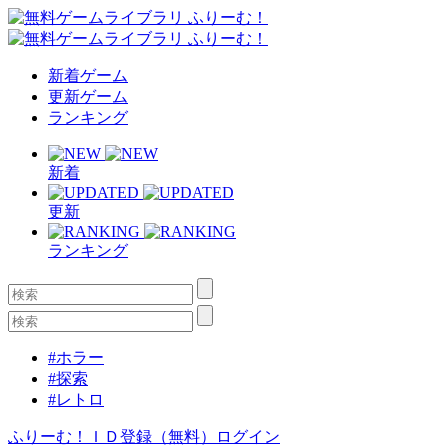
新着ゲーム
更新ゲーム
ランキング
新着
更新
ランキング
#ホラー
#探索
#レトロ
ふりーむ！ＩＤ登録（無料）
ログイン