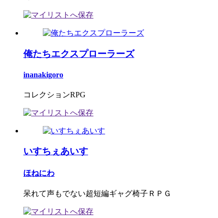
俺たちエクスプローラーズ
inanakigoro
コレクションRPG
いすちぇあいす
ほねにわ
呆れて声もでない超短編ギャグ椅子ＲＰＧ