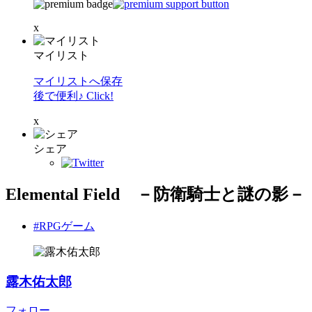
x
マイリスト
マイリストへ保存
後で便利♪ Click!
x
シェア
Elemental Field －防衛騎士と謎の影－
#RPGゲーム
露木佑太郎
フォロー