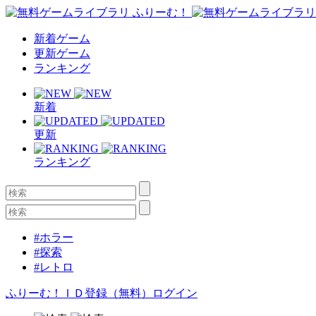
新着ゲーム
更新ゲーム
ランキング
新着
更新
ランキング
#ホラー
#探索
#レトロ
ふりーむ！ＩＤ登録（無料）
ログイン