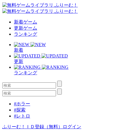
新着ゲーム
更新ゲーム
ランキング
新着
更新
ランキング
#ホラー
#探索
#レトロ
ふりーむ！ＩＤ登録（無料）
ログイン