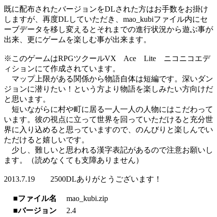
既に配布されたバージョンをDLされた方はお手数をお掛け
しますが、再度DLしていただき、mao_kubiファイル内にセ
ーブデータを移し変えるとそれまでの進行状況から遊ぶ事が
出来、更にゲームを楽しむ事が出来ます。
※このゲームはRPGツクールVX Ace Lite ニコニコエデ
ィションにて作成されています。
マップ上限がある関係から物語自体は短編です。深いダン
ジョンに潜りたい！という方より物語を楽しみたい方向けだ
と思います。
短いながらに村や町に居る一人一人の人物にはこだわって
います。彼の視点に立って世界を回っていただけると充分世
界に入り込めると思っていますので、のんびりと楽しんでい
ただけると嬉しいです。
少し、難しいと思われる漢字表記があるので注意お願いし
ます。（読めなくても支障ありません）
2013.7.19 2500DLありがとうございます！
■ファイル名
mao_kubi.zip
■バージョン
2.4