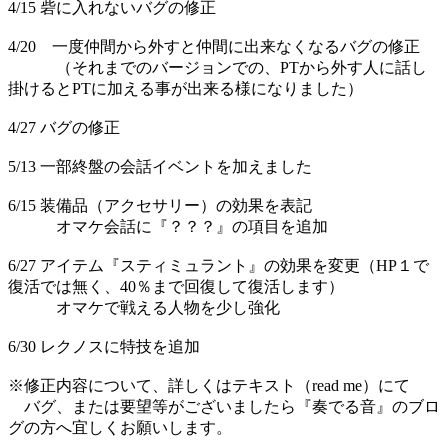
4/15 砦に入れないバグの修正
4/20 一度仲間から外すと仲間に出来なくなるバグの修正
（それまでのバージョンでの、PTから外す人に話し
掛けるとPTに加える事が出来る様になりました）
4/27 バグの修正
5/13 一部終盤の会話イベントを加えました
6/15 装備品（アクセサリー）の効果を表記
オマケ会話に『？？？』の項目を追加
6/27 アイテム『スティミュラント』の効果を変更（HP１で
復活では無く、40％まで回復して復活します）
オマケで戦える人物を少し強化
6/30 レクノスに特技を追加
※修正内容について、詳しくはテキスト（read me）にて
バグ、または要望等がございましたら『奏でる音』のブロ
グの方へ宜しくお願いします。