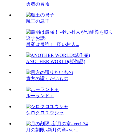
勇者の冒険
魔王の息子
最弱は最強！ -弱い村人...
ANOTHER WORLD(試作品)
貴方の護りたいもの
ルーランド＋
シロクロユウシャ
月の刻限 -新月の章- ver...