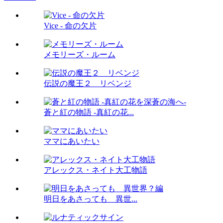
Vice - 命の欠片
メモリーズ・ルーム
伝説の魔王２ リベンジ
蒼と紅の物語 -真紅の花...
ママにあいたい
アレックス・ネイト大工物語
明日をあさっても 異世...