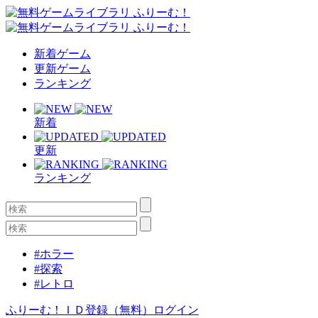
新着ゲーム
更新ゲーム
ランキング
新着
更新
ランキング
#ホラー
#探索
#レトロ
ふりーむ！ＩＤ登録（無料）
ログイン