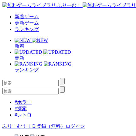
新着ゲーム
更新ゲーム
ランキング
新着
更新
ランキング
#ホラー
#探索
#レトロ
ふりーむ！ＩＤ登録（無料）
ログイン