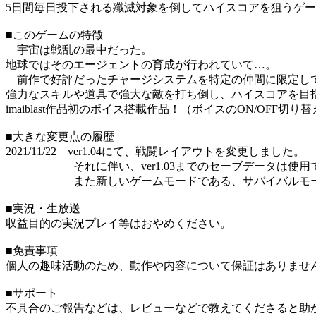
5日間毎日投下される殲滅対象を倒してハイスコアを狙うゲ
■このゲームの特徴
宇宙は戦乱の最中だった。
地球ではそのエージェントの育成が行われていて…。
前作で好評だったチャージシステムを特定の仲間に限定し
強力なスキルや道具で強大な敵を打ち倒し、ハイスコアを目
imaiblast作品初のボイス搭載作品！（ボイスのON/OFF切り
■大きな変更点の履歴
2021/11/22 ver1.04にて、戦闘レイアウトを変更しました。
それに伴い、ver1.03までのセーブデータは使用で
また新しいゲームモードである、サバイバルモード
■実況・生放送
収益目的の実況プレイ等はおやめください。
■免責事項
個人の趣味活動のため、動作や内容について保証はありませ
■サポート
不具合のご報告などは、レビューなどで教えてくださると助