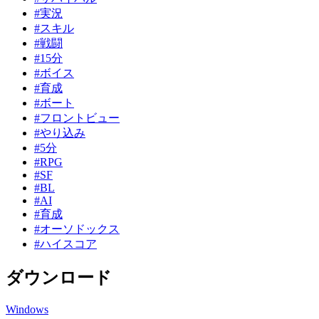
#実況
#スキル
#戦闘
#15分
#ボイス
#育成
#ボート
#フロントビュー
#やり込み
#5分
#RPG
#SF
#BL
#AI
#育成
#オーソドックス
#ハイスコア
ダウンロード
Windows