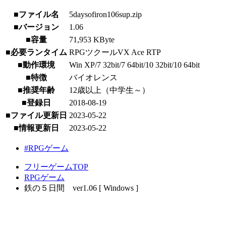
■ファイル名
5daysofiron106sup.zip
■バージョン
1.06
■容量
71,953 KByte
■必要ランタイム
RPGツクールVX Ace RTP
■動作環境
Win XP/7 32bit/7 64bit/10 32bit/10 64bit
■特徴
バイオレンス
■推奨年齢
12歳以上（中学生～）
■登録日
2018-08-19
■ファイル更新日
2023-05-22
■情報更新日
2023-05-22
#RPGゲーム
フリーゲームTOP
RPGゲーム
鉄の５日間 ver1.06 [ Windows ]