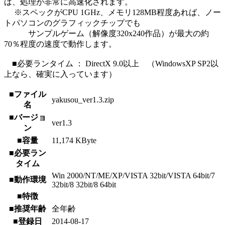
ば、処理が非常に高速化されます。
※スペックがCPU 1GHz、メモリ128MB程度あれば、ノー
トパソコンのグラフィックチップでも
サンプルゲーム（解像度320x240作品）が最大の約
70％程度の速度で動作します。
■必要ランタイム ： DirectX 9.0以上 （WindowsXP SP2以
上なら、確実に入っています）
■ファイル
yakusou_ver1.3.zip
名
■バージョ
ver1.3
ン
■容量
11,174 KByte
■必要ラン
タイム
Win 2000/NT/ME/XP/VISTA 32bit/VISTA 64bit/7
■動作環境
32bit/8 32bit/8 64bit
■特徴
■推奨年齢
全年齢
■登録日
2014-08-17