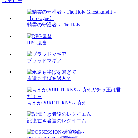
フォロー
精霊の守護者～The Holy ...
RPG鬼畜
ブラッドマギア
永遠も半ばを過ぎて
もえかき!RETURNS～萌え...
記憶亡き者達のレクイエム