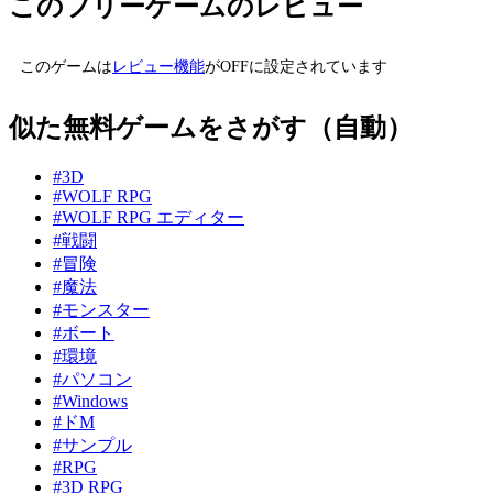
このフリーゲームのレビュー
このゲームは
レビュー機能
がOFFに設定されています
似た無料ゲームをさがす（自動）
#3D
#WOLF RPG
#WOLF RPG エディター
#戦闘
#冒険
#魔法
#モンスター
#ボート
#環境
#パソコン
#Windows
#ドM
#サンプル
#RPG
#3D RPG