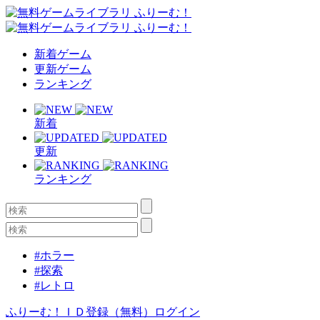
新着ゲーム
更新ゲーム
ランキング
新着
更新
ランキング
#ホラー
#探索
#レトロ
ふりーむ！ＩＤ登録（無料）
ログイン