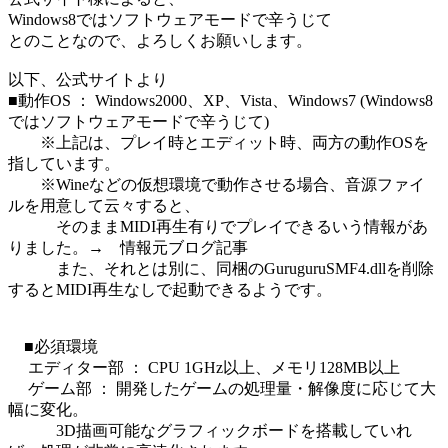
Windows8ではソフトウェアモードで辛うじて
とのことなので、よろしくお願いします。
以下、公式サイトより
■動作OS ： Windows2000、XP、Vista、Windows7 (Windows8
ではソフトウェアモードで辛うじて)
※上記は、プレイ時とエディット時、両方の動作OSを
指しています。
※Wineなどの仮想環境で動作させる場合、音源ファイ
ルを用意して云々すると、
そのままMIDI再生有りでプレイできるいう情報があ
りました。→ 情報元ブログ記事
また、それとは別に、同梱のGuruguruSMF4.dllを削除
するとMIDI再生なしで起動できるようです。
■必須環境
エディター部 ： CPU 1GHz以上、メモリ128MB以上
ゲーム部 ： 開発したゲームの処理量・解像度に応じて大
幅に変化。
3D描画可能なグラフィックボードを搭載していれ