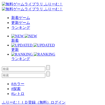
新着ゲーム
更新ゲーム
ランキング
新着
更新
ランキング
#ホラー
#探索
#レトロ
ふりーむ！ＩＤ登録（無料）
ログイン