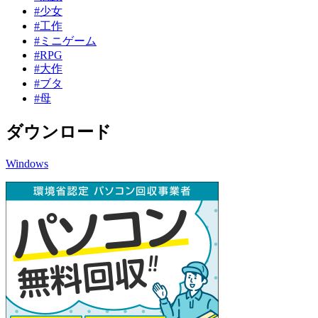
#少女
#工作
#ミニゲーム
#RPG
#大作
#ブタ
#母
ダウンロード
Windows