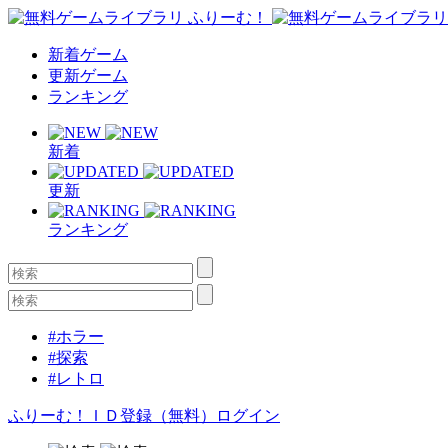
新着ゲーム
更新ゲーム
ランキング
新着
更新
ランキング
#ホラー
#探索
#レトロ
ふりーむ！ＩＤ登録（無料）
ログイン