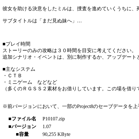
彼女を助ける決意をしたミルは、捜査を進めていくうちに、
サブタイトルは「まだ見ぬ妹へ」…
■プレイ時間
ストーリーのみの攻略は３０時間を目安に考えてください。
追加シナリオ・イベントは、別に制作するか、アップデート
■主なシステム
・ＣＴＢ
・ミニゲーム などなど
（多くのＲＧＳＳ２素材をお借りしています。この場を借り
※前バージョンにおいて、一部のProject8のセーブデー
■ファイル名
P10107.zip
■バージョン
1.07
■容量
90,255 KByte