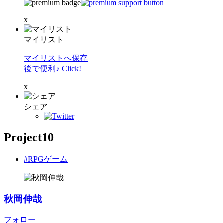
x
マイリスト
マイリストへ保存
後で便利♪ Click!
x
シェア
Project10
#RPGゲーム
秋岡伸哉
フォロー