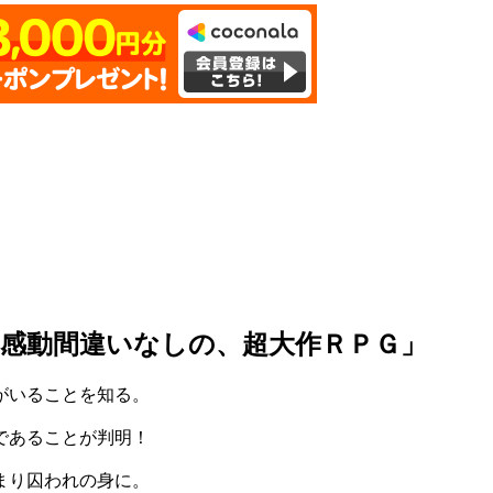
感動間違いなしの、超大作ＲＰＧ」
がいることを知る。
であることが判明！
まり囚われの身に。