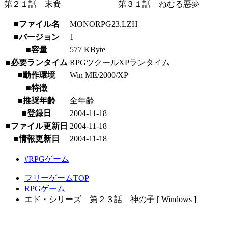
第２１話 末裔 第３１話 ねむる悪夢
■ファイル名
MONORPG23.LZH
■バージョン
1
■容量
577 KByte
■必要ランタイム
RPGツクールXPランタイム
■動作環境
Win ME/2000/XP
■特徴
■推奨年齢
全年齢
■登録日
2004-11-18
■ファイル更新日
2004-11-18
■情報更新日
2004-11-18
#RPGゲーム
フリーゲームTOP
RPGゲーム
エド・シリーズ 第２３話 神の子 [ Windows ]