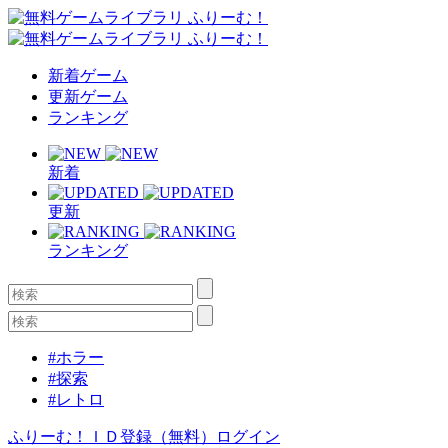
新着ゲーム
更新ゲーム
ランキング
新着
更新
ランキング
#ホラー
#探索
#レトロ
ふりーむ！ＩＤ登録（無料）
ログイン