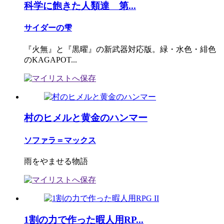
科学に飽きた人類達 第...
サイダーの雫
『火無』と『黒曜』の新武器対応版。緑・水色・緋色
のKAGAPOT...
村のヒメルと黄金のハンマー
ソファラ＝マックス
雨をやませる物語
1割の力で作った暇人用RP...