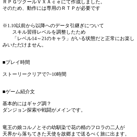
ＲＰＧツクールＶＸＡｃｅにて作成しました。
そのため、動作には専用のＲＴＰが必要です
※1.10以前から以降へのデータ引継ぎについて
スキル習得レベルを調整したため
「レベル14～21のキャラ」がいる状態だと正常にお楽し
みいただけません。
■プレイ時間
ストーリークリアで7~10時間
■ゲーム紹介文
基本的にはギャグ調？
ダンジョン探索や戦闘がメインです。
竜王の娘コルノとその幼馴染で花の精のフロラの二人が
天界から落ちてきた天使を故郷まで送るべく旅に出ます。