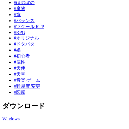
#ほのぼの
#魔物
#竜
#バランス
#ツクール RTP
#RPG
#オリジナル
#ドタバタ
#娘
#初心者
#属性
#天使
#天空
#音楽 ゲーム
#難易度 変更
#図鑑
ダウンロード
Windows