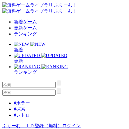
新着ゲーム
更新ゲーム
ランキング
新着
更新
ランキング
#ホラー
#探索
#レトロ
ふりーむ！ＩＤ登録（無料）
ログイン