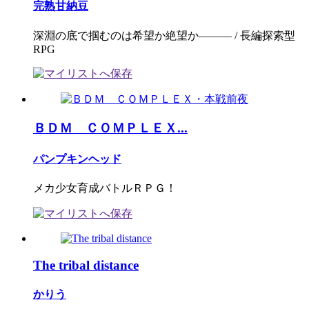
完熟甘納豆
深淵の底で掴むのは希望か絶望か――― / 長編探索型
RPG
ＢＤＭ ＣＯＭＰＬＥＸ...
パンプキンヘッド
メカ少女育成バトルＲＰＧ！
The tribal distance
かりう