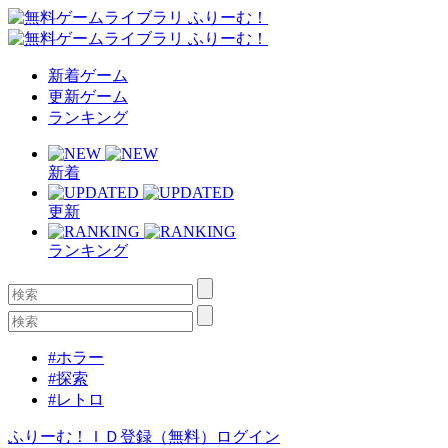
新着ゲーム
更新ゲーム
ランキング
新着
更新
ランキング
#ホラー
#探索
#レトロ
ふりーむ！ＩＤ登録（無料）
ログイン