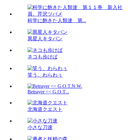
科学に飽きた人類達 第...
異星人キタバン
ネコも歩けば
笑う、わらわぅ
Betrayer << G.O.T...
北海道クエスト
小さな刀達