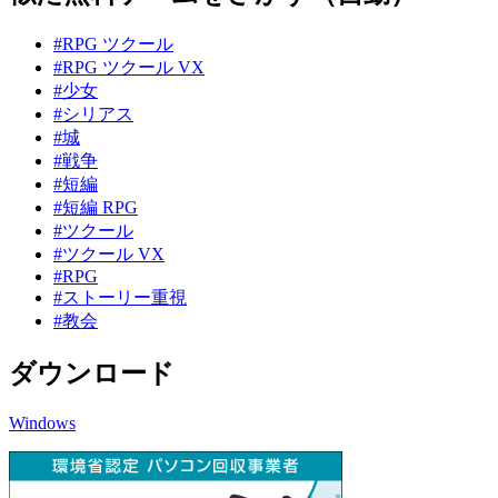
#RPG ツクール
#RPG ツクール VX
#少女
#シリアス
#城
#戦争
#短編
#短編 RPG
#ツクール
#ツクール VX
#RPG
#ストーリー重視
#教会
ダウンロード
Windows