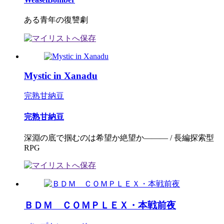
ある青年の復讐劇
Mystic in Xanadu
完熟甘納豆
完熟甘納豆
深淵の底で掴むのは希望か絶望か――― / 長編探索型
RPG
ＢＤＭ ＣＯＭＰＬＥＸ・本戦前夜