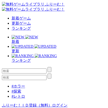
新着ゲーム
更新ゲーム
ランキング
新着
更新
ランキング
#ホラー
#探索
#レトロ
ふりーむ！ＩＤ登録（無料）
ログイン