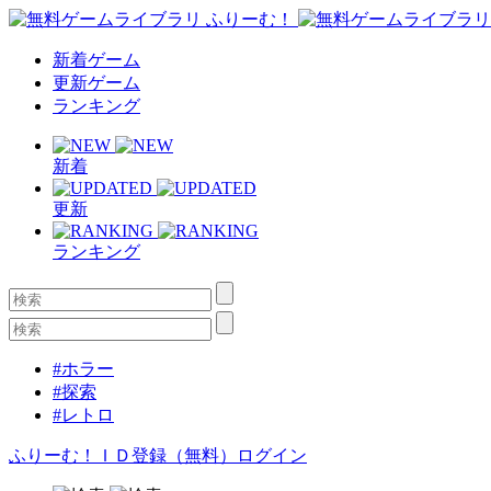
新着ゲーム
更新ゲーム
ランキング
新着
更新
ランキング
#ホラー
#探索
#レトロ
ふりーむ！ＩＤ登録（無料）
ログイン