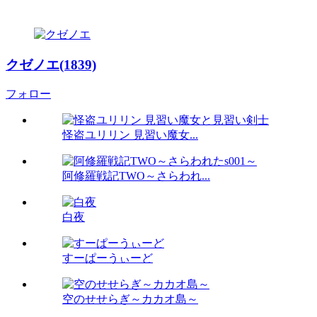
クゼノエ(1839)
フォロー
怪盗ユリリン 見習い魔女...
阿修羅戦記TWO～さらわれ...
白夜
すーぱーうぃーど
空のせせらぎ～カカオ島～