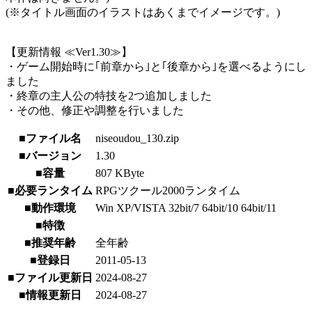
(※タイトル画面のイラストはあくまでイメージです。)
【更新情報 ≪Ver1.30≫】
・ゲーム開始時に｢前章から｣と｢後章から｣を選べるようにし
ました
・終章の主人公の特技を2つ追加しました
・その他、修正や調整を行いました
■ファイル名
niseoudou_130.zip
■バージョン
1.30
■容量
807 KByte
■必要ランタイム
RPGツクール2000ランタイム
■動作環境
Win XP/VISTA 32bit/7 64bit/10 64bit/11
■特徴
■推奨年齢
全年齢
■登録日
2011-05-13
■ファイル更新日
2024-08-27
■情報更新日
2024-08-27