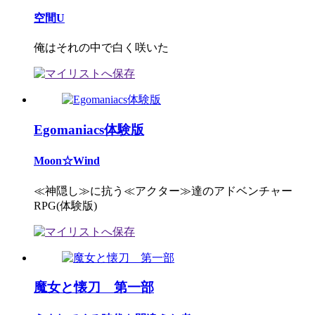
空間U
俺はそれの中で白く咲いた
Egomaniacs体験版
Moon☆Wind
≪神隠し≫に抗う≪アクター≫達のアドベンチャー
RPG(体験版)
魔女と懐刀 第一部