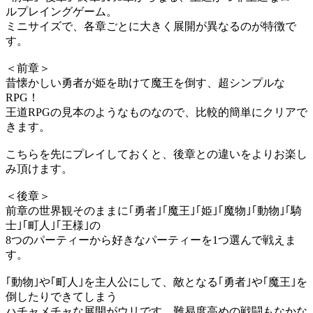
ルプレイングゲーム。
ミニサイズで、各章ごとに大きく展開が異なるのが特徴で
す。
＜前章＞
昔懐かしい勇者が姫を助けて魔王を倒す、超シンプルな
RPG！
王道RPGの見本のようなものなので、比較的簡単にクリアで
きます。
こちらを先にプレイしておくと、後章との違いをよりお楽し
み頂けます。
＜後章＞
前章の世界観そのままに｢勇者｣｢魔王｣｢姫｣｢魔物｣｢動物｣｢騎
士｣｢町人｣｢王様｣の
8つのパーティーから好きなパーティーを1つ選んで戦えま
す。
｢動物｣や｢町人｣を主人公にして、敵となる｢勇者｣や｢魔王｣を
倒したりできてしまう
ハチャメチャな展開がウリです。難易度高めの戦闘もなかな