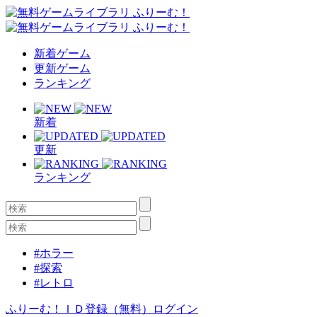
新着ゲーム
更新ゲーム
ランキング
新着
更新
ランキング
#ホラー
#探索
#レトロ
ふりーむ！ＩＤ登録（無料）
ログイン