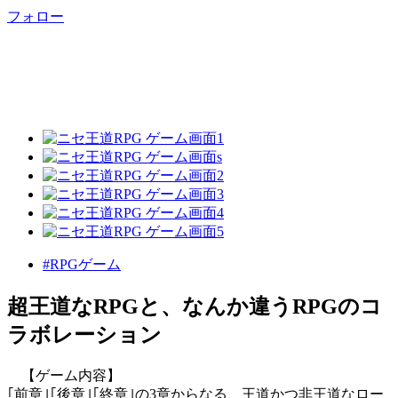
フォロー
#RPGゲーム
超王道なRPGと、なんか違うRPGのコ
ラボレーション
【ゲーム内容】
｢前章｣｢後章｣｢終章｣の3章からなる、王道かつ非王道なロー