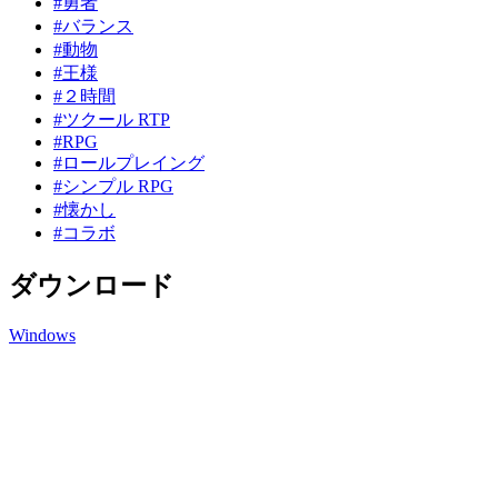
#勇者
#バランス
#動物
#王様
#２時間
#ツクール RTP
#RPG
#ロールプレイング
#シンプル RPG
#懐かし
#コラボ
ダウンロード
Windows