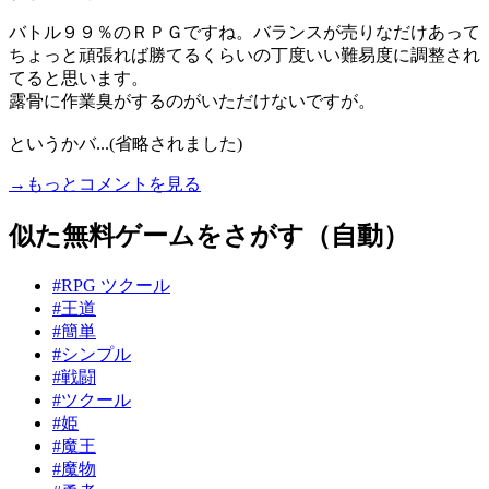
バトル９９％のＲＰＧですね。バランスが売りなだけあって
ちょっと頑張れば勝てるくらいの丁度いい難易度に調整され
てると思います。
露骨に作業臭がするのがいただけないですが。
というかバ...(省略されました)
→もっとコメントを見る
似た無料ゲームをさがす（自動）
#RPG ツクール
#王道
#簡単
#シンプル
#戦闘
#ツクール
#姫
#魔王
#魔物