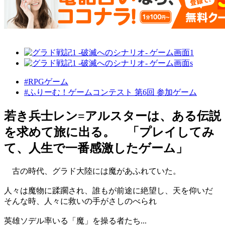
#RPGゲーム
#ふりーむ！ゲームコンテスト 第6回 参加ゲーム
若き兵士レン=アルスターは、ある伝説
を求めて旅に出る。 「プレイしてみ
て、人生で一番感激したゲーム」
古の時代、グラド大陸には魔があふれていた。
人々は魔物に蹂躙され、誰もが前途に絶望し、天を仰いだ
そんな時、人々に救いの手がさしのべられ
英雄ソデル率いる「魔」を操る者たち...