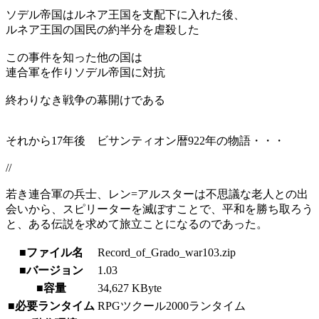
ソデル帝国はルネア王国を支配下に入れた後、
ルネア王国の国民の約半分を虐殺した
この事件を知った他の国は
連合軍を作りソデル帝国に対抗
終わりなき戦争の幕開けである
それから17年後 ビサンティオン暦922年の物語・・・
//
若き連合軍の兵士、レン=アルスターは不思議な老人との出
会いから、スピリーターを滅ぼすことで、平和を勝ち取ろう
と、ある伝説を求めて旅立ことになるのであった。
■ファイル名
Record_of_Grado_war103.zip
■バージョン
1.03
■容量
34,627 KByte
■必要ランタイム
RPGツクール2000ランタイム