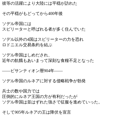
彼等の活躍により大陸には平穏が訪れた
その平穏がもどってから400年後
ソデル帝国には
スピリーターと呼ばれる者が多く住んでいた
ソデル以外の4国はスピリーターの力を恐れ
ロドニエル交易条約を結ぶ
ソデル帝国はしめだされ、
近年の飢餓もあいまって深刻な食糧不足となった
――ビサンティオン暦904年――
ソデル帝国のルネアに対する侵略戦争が勃発
兵士の数や国力では
圧倒的にルネア王国の方が有利だったが
ソデル帝国は並はずれた強さで征服を進めていった。
そして905年ルネアの王は降伏を宣言