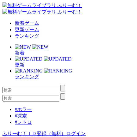
新着ゲーム
更新ゲーム
ランキング
新着
更新
ランキング
#ホラー
#探索
#レトロ
ふりーむ！ＩＤ登録（無料）
ログイン