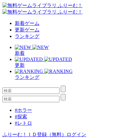
新着ゲーム
更新ゲーム
ランキング
新着
更新
ランキング
#ホラー
#探索
#レトロ
ふりーむ！ＩＤ登録（無料）
ログイン