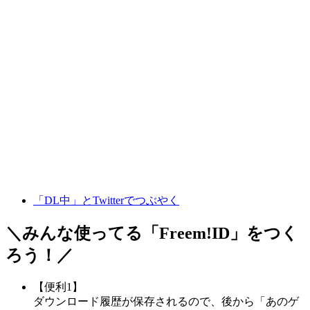
「DL中」とTwitterでつぶやく
＼みんな使ってる「
Freem!ID
」をつく
ろう！／
【便利1】
ダウンロード履歴が保存されるので、後から「あのゲ