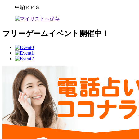
中編ＲＰＧ
フリーゲームイベント開催中！