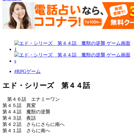
#RPGゲーム
エド・シリーズ 第４４話
第４６話 エナミーワン
第４５話 異変
第４４話 魔獣の逆襲
第４３話 夜話
第４２話 さらにさらに南へ
第４１話 さらに南へ