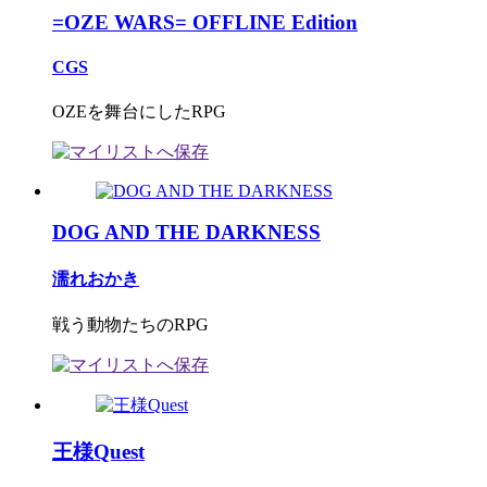
=OZE WARS= OFFLINE Edition
CGS
OZEを舞台にしたRPG
DOG AND THE DARKNESS
濡れおかき
戦う動物たちのRPG
王様Quest