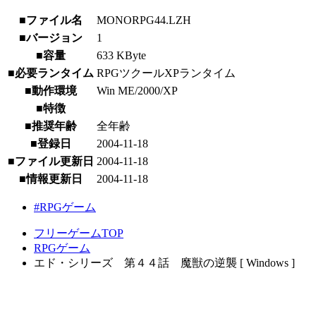
■ファイル名
MONORPG44.LZH
■バージョン
1
■容量
633 KByte
■必要ランタイム
RPGツクールXPランタイム
■動作環境
Win ME/2000/XP
■特徴
■推奨年齢
全年齢
■登録日
2004-11-18
■ファイル更新日
2004-11-18
■情報更新日
2004-11-18
#RPGゲーム
フリーゲームTOP
RPGゲーム
エド・シリーズ 第４４話 魔獣の逆襲 [ Windows ]