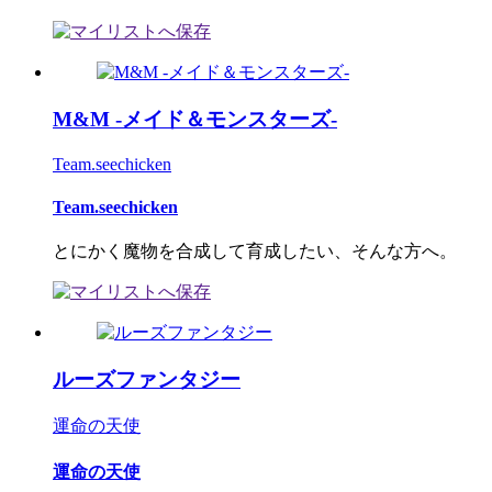
M&M -メイド＆モンスターズ-
Team.seechicken
Team.seechicken
とにかく魔物を合成して育成したい、そんな方へ。
ルーズファンタジー
運命の天使
運命の天使