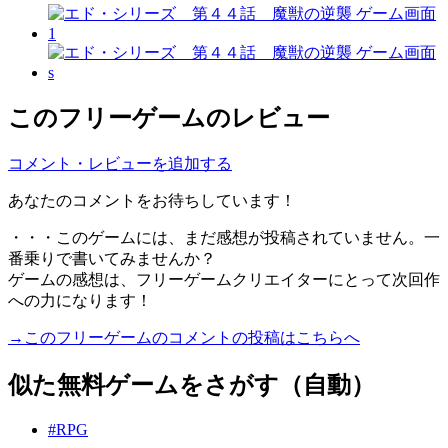
このフリーゲームのレビュー
コメント・レビューを追加する
あなたのコメントをお待ちしています！
・・・このゲームには、まだ感想が投稿されていません。一
番乗りで書いてみませんか？
ゲームの感想は、フリーゲームクリエイターにとって次回作
への力になります！
→このフリーゲームのコメントの投稿はこちらへ
似た無料ゲームをさがす（自動）
#RPG