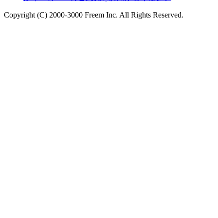
Copyright (C) 2000-3000 Freem Inc. All Rights Reserved.