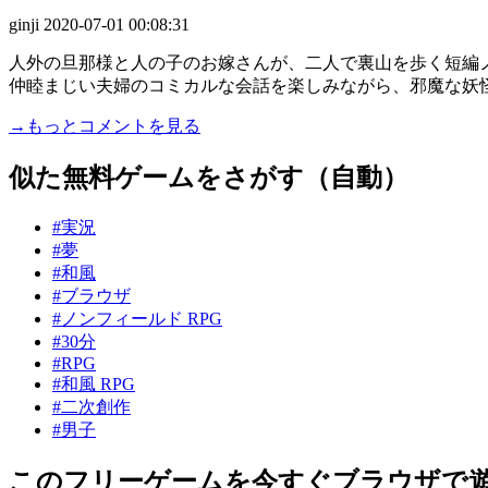
ginji
2020-07-01 00:08:31
人外の旦那様と人の子のお嫁さんが、二人で裏山を歩く短編ノ
仲睦まじい夫婦のコミカルな会話を楽しみながら、邪魔な妖怪を
→もっとコメントを見る
似た無料ゲームをさがす（自動）
#実況
#夢
#和風
#ブラウザ
#ノンフィールド RPG
#30分
#RPG
#和風 RPG
#二次創作
#男子
このフリーゲームを今すぐブラウザで