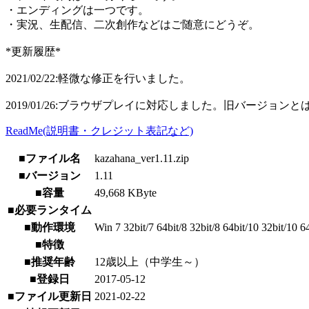
・エンディングは一つです。
・実況、生配信、二次創作などはご随意にどうぞ。
*更新履歴*
2021/02/22:軽微な修正を行いました。
2019/01/26:ブラウザプレイに対応しました。旧バージ
ReadMe(説明書・クレジット表記など)
■ファイル名
kazahana_ver1.11.zip
■バージョン
1.11
■容量
49,668 KByte
■必要ランタイム
■動作環境
Win 7 32bit/7 64bit/8 32bit/8 64bit/10 32bit/10 6
■特徴
■推奨年齢
12歳以上（中学生～）
■登録日
2017-05-12
■ファイル更新日
2021-02-22