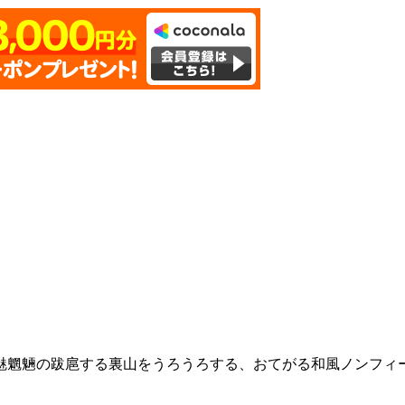
魅魍魎の跋扈する裏山をうろうろする、おてがる和風ノンフィ