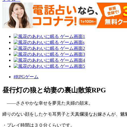
#RPGゲーム
昼行灯の狼と幼妻の裏山散策RPG
――ささやかな幸せを夢見た夫婦の顛末。
締りのない顔をしたケモ耳男子と天真爛漫なお嫁さんが、魑
・プレイ時間は３０分くらいです。