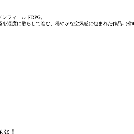
ンフィールドRPG。
適度に散らして進む、穏やかな空気感に包まれた作品...(省
遊ぶ！