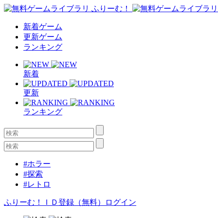
新着ゲーム
更新ゲーム
ランキング
新着
更新
ランキング
#ホラー
#探索
#レトロ
ふりーむ！ＩＤ登録（無料）
ログイン