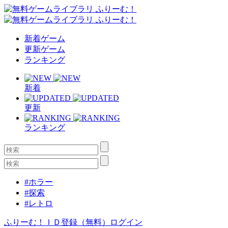
新着ゲーム
更新ゲーム
ランキング
新着
更新
ランキング
#ホラー
#探索
#レトロ
ふりーむ！ＩＤ登録（無料）
ログイン