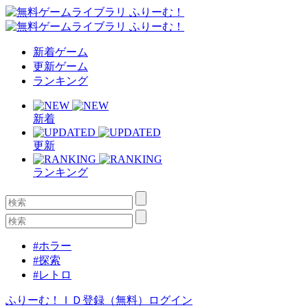
新着ゲーム
更新ゲーム
ランキング
新着
更新
ランキング
#ホラー
#探索
#レトロ
ふりーむ！ＩＤ登録（無料）
ログイン