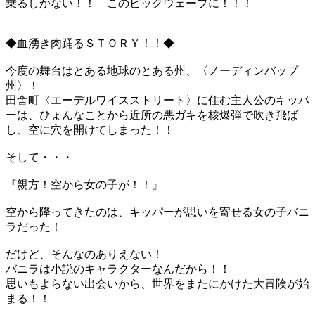
乗るしかない！！ このビッグウェーブに！！！
◆血湧き肉踊るＳＴＯＲＹ！！◆
今度の舞台はとある地球のとある州、〈ノーディンバップ
州〉！
田舎町〈エーデルワイスストリート〉に住む主人公のキッパ
ーは、ひょんなことから近所の悪ガキを核爆弾で吹き飛ば
し、空に穴を開けてしまった！！
そして・・・
『親方！空から女の子が！！』
空から降ってきたのは、キッパーが思いを寄せる女の子バニ
ラだった！
だけど、そんなのありえない！
バニラは小説のキャラクターなんだから！！
思いもよらない出会いから、世界をまたにかけた大冒険が始
まる！！