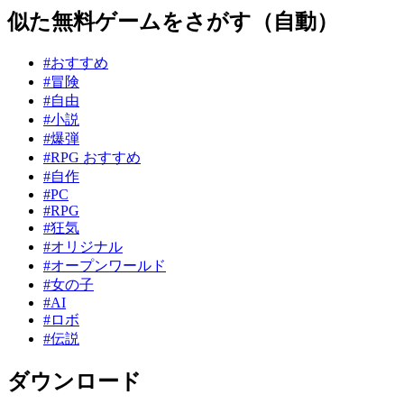
似た無料ゲームをさがす（自動）
#おすすめ
#冒険
#自由
#小説
#爆弾
#RPG おすすめ
#自作
#PC
#RPG
#狂気
#オリジナル
#オープンワールド
#女の子
#AI
#ロボ
#伝説
ダウンロード