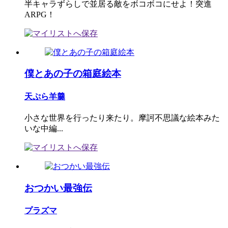
半キャラずらしで並居る敵をボコボコにせよ！突進
ARPG！
僕とあの子の箱庭絵本
天ぷら羊羹
小さな世界を行ったり来たり。摩訶不思議な絵本みた
いな中編...
おつかい最強伝
プラズマ