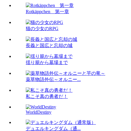
Rotkäppchen 第一章
猫の少女のRPG
長義と国広と忘却の城
揺り籠から墓場まで
薬草物語外伝～オルニー...
私こそ真の勇者だ！
WorldDestiny
デュエルキングダム（通...