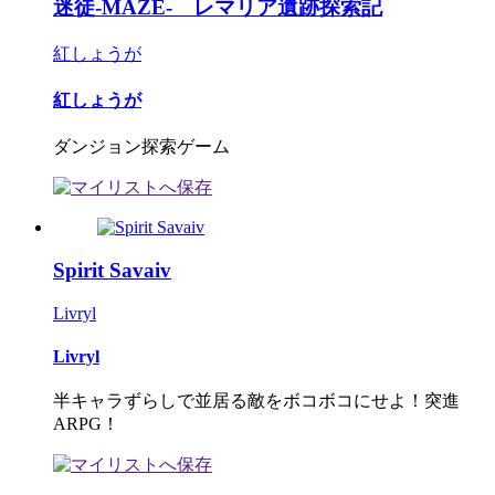
迷徒-MAZE- レマリア遺跡探索記
紅しょうが
紅しょうが
ダンジョン探索ゲーム
Spirit Savaiv
Livryl
Livryl
半キャラずらしで並居る敵をボコボコにせよ！突進
ARPG！