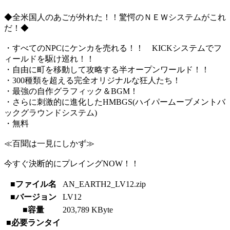
◆全米国人のあごが外れた！！驚愕のＮＥＷシステムがこれ
だ！◆
・すべてのNPCにケンカを売れる！！ KICKシステムでフ
ィールドを駆け巡れ！！
・自由に町を移動して攻略する半オープンワールド！！
・300種類を超える完全オリジナルな狂人たち！
・最強の自作グラフィック＆BGM！
・さらに刺激的に進化したHMBGS(ハイパームーブメントバ
ックグラウンドシステム)
・無料
≪百聞は一見にしかず≫
今すぐ決断的にプレイングNOW！！
■ファイル名
AN_EARTH2_LV12.zip
■バージョン
LV12
■容量
203,789 KByte
■必要ランタイ