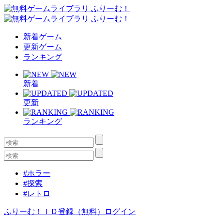
新着ゲーム
更新ゲーム
ランキング
新着
更新
ランキング
#ホラー
#探索
#レトロ
ふりーむ！ＩＤ登録（無料）
ログイン