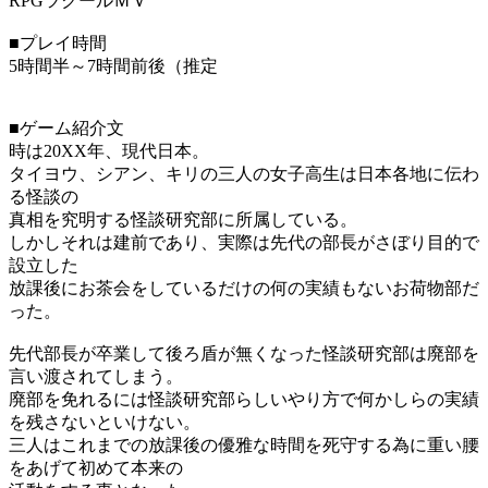
RPGツクールＭＶ
■プレイ時間
5時間半～7時間前後（推定
■ゲーム紹介文
時は20XX年、現代日本。
タイヨウ、シアン、キリの三人の女子高生は日本各地に伝わ
る怪談の
真相を究明する怪談研究部に所属している。
しかしそれは建前であり、実際は先代の部長がさぼり目的で
設立した
放課後にお茶会をしているだけの何の実績もないお荷物部だ
った。
先代部長が卒業して後ろ盾が無くなった怪談研究部は廃部を
言い渡されてしまう。
廃部を免れるには怪談研究部らしいやり方で何かしらの実績
を残さないといけない。
三人はこれまでの放課後の優雅な時間を死守する為に重い腰
をあげて初めて本来の