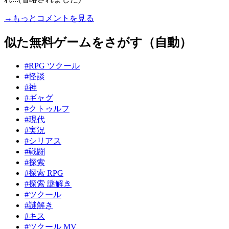
→もっとコメントを見る
似た無料ゲームをさがす（自動）
#RPG ツクール
#怪談
#神
#ギャグ
#クトゥルフ
#現代
#実況
#シリアス
#戦闘
#探索
#探索 RPG
#探索 謎解き
#ツクール
#謎解き
#キス
#ツクール MV