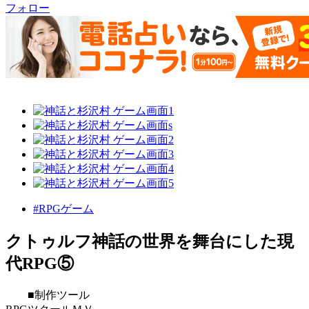
フォロー
#RPGゲーム
クトゥルフ神話の世界を舞台にした現
代RPG⑤
■制作ツール