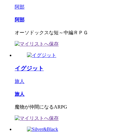
阿部
阿部
オーソドックスな短～中編ＲＰＧ
イグジット
旅人
旅人
魔物が仲間になるARPG