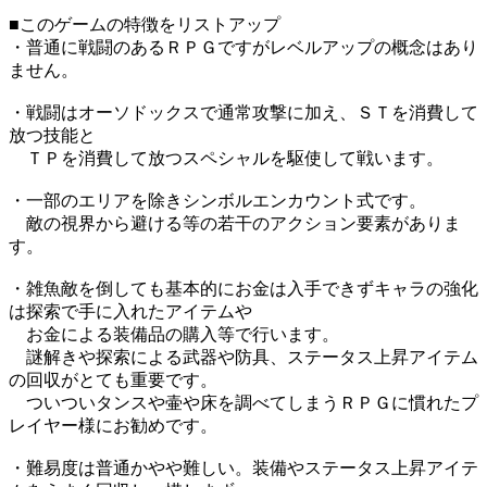
■このゲームの特徴をリストアップ
・普通に戦闘のあるＲＰＧですがレベルアップの概念はあり
ません。
・戦闘はオーソドックスで通常攻撃に加え、ＳＴを消費して
放つ技能と
ＴＰを消費して放つスペシャルを駆使して戦います。
・一部のエリアを除きシンボルエンカウント式です。
敵の視界から避ける等の若干のアクション要素がありま
す。
・雑魚敵を倒しても基本的にお金は入手できずキャラの強化
は探索で手に入れたアイテムや
お金による装備品の購入等で行います。
謎解きや探索による武器や防具、ステータス上昇アイテム
の回収がとても重要です。
ついついタンスや壷や床を調べてしまうＲＰＧに慣れたプ
レイヤー様にお勧めです。
・難易度は普通かやや難しい。装備やステータス上昇アイテ