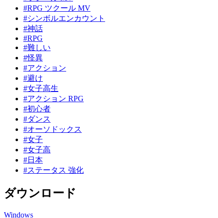
#RPG ツクール MV
#シンボルエンカウント
#神話
#RPG
#難しい
#怪異
#アクション
#避け
#女子高生
#アクション RPG
#初心者
#ダンス
#オーソドックス
#女子
#女子高
#日本
#ステータス 強化
ダウンロード
Windows