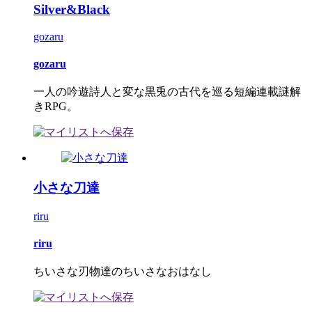
Silver&Black
gozaru
gozaru
一人の吟遊詩人と変な黒兎の古代を巡る短編連載謎解
きRPG。
小さな刀達
riru
riru
ちいさな刃物達のちいさなおはなし