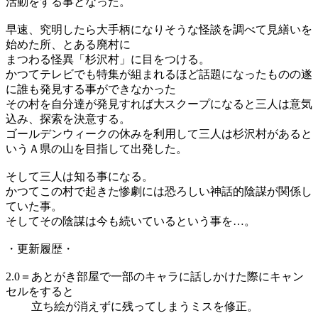
活動をする事となった。
早速、究明したら大手柄になりそうな怪談を調べて見繕いを
始めた所、とある廃村に
まつわる怪異「杉沢村」に目をつける。
かつてテレビでも特集が組まれるほど話題になったものの遂
に誰も発見する事ができなかった
その村を自分達が発見すれば大スクープになると三人は意気
込み、探索を決意する。
ゴールデンウィークの休みを利用して三人は杉沢村があると
いうＡ県の山を目指して出発した。
そして三人は知る事になる。
かつてこの村で起きた惨劇には恐ろしい神話的陰謀が関係し
ていた事。
そしてその陰謀は今も続いているという事を…。
・更新履歴・
2.0＝あとがき部屋で一部のキャラに話しかけた際にキャン
セルをすると
立ち絵が消えずに残ってしまうミスを修正。