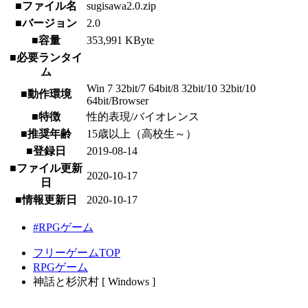
■ファイル名
sugisawa2.0.zip
■バージョン
2.0
■容量
353,991 KByte
■必要ランタイ
ム
Win 7 32bit/7 64bit/8 32bit/10 32bit/10
■動作環境
64bit/Browser
■特徴
性的表現/バイオレンス
■推奨年齢
15歳以上（高校生～）
■登録日
2019-08-14
■ファイル更新
2020-10-17
日
■情報更新日
2020-10-17
#RPGゲーム
フリーゲームTOP
RPGゲーム
神話と杉沢村 [ Windows ]