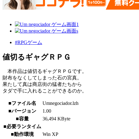
#RPGゲーム
値切るギャグＲＰＧ
本作品は値切るギャグＲＰＧです。
財布をなくしてしまった石の宮真。
果たして真は商店街の猛者たちから
タダで手に入れることができるのか。
■ファイル名
Umnegociador.lzh
■バージョン
1.00
■容量
36,494 KByte
■必要ランタイム
■動作環境
Win XP