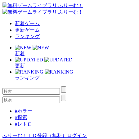
新着ゲーム
更新ゲーム
ランキング
新着
更新
ランキング
#ホラー
#探索
#レトロ
ふりーむ！ＩＤ登録（無料）
ログイン