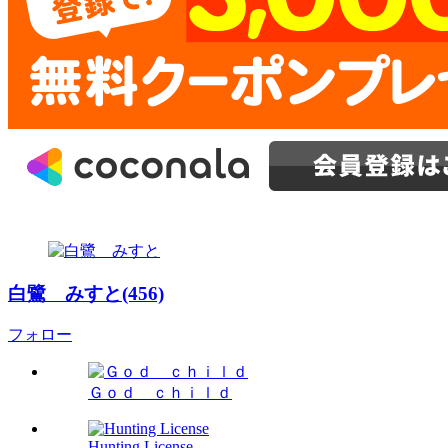
白鷺 みすと(456)
フォロー
Ｇｏｄ ｃｈｉｌｄ
Hunting License