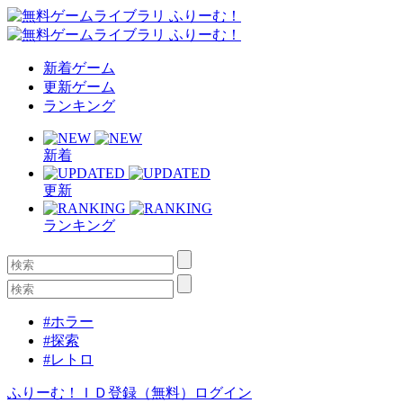
新着ゲーム
更新ゲーム
ランキング
新着
更新
ランキング
#ホラー
#探索
#レトロ
ふりーむ！ＩＤ登録（無料）
ログイン