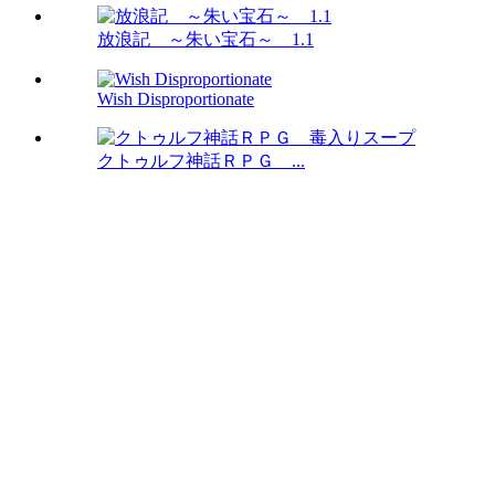
放浪記 ～朱い宝石～ 1.1
Wish Disproportionate
クトゥルフ神話ＲＰＧ ...