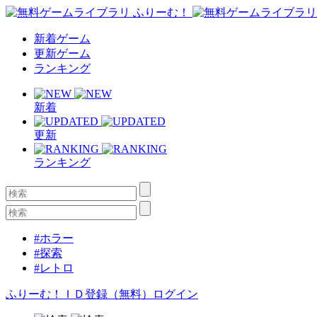
新着ゲーム
更新ゲーム
ランキング
新着
更新
ランキング
#ホラー
#探索
#レトロ
ふりーむ！ＩＤ登録（無料）
ログイン