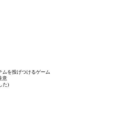
テムを投げつけるゲーム
注意
た)