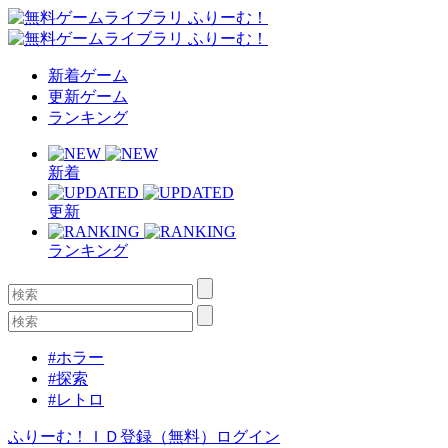
新着ゲーム
更新ゲーム
ランキング
新着
更新
ランキング
#ホラー
#探索
#レトロ
ふりーむ！ＩＤ登録（無料）
ログイン