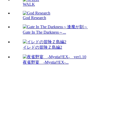
WALK
God Research
Gate In The Darkness～...
イレドの冒険Ｚ島編2
夜雀野宴 -Mystia!!EX-...