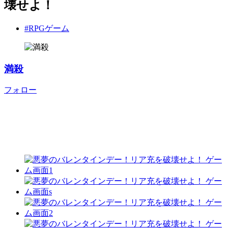
壊せよ！
#RPGゲーム
満殺
フォロー