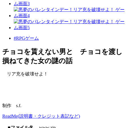
#RPGゲーム
チョコを貰えない男と チョコを渡し
損ねてきた女の謎の話
リア充を破壊せよ！
制作 s.f.
ReadMe(説明書・クレジット表記など)
■ファイル名
www.zip