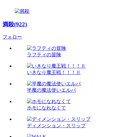
満殺(922)
フォロー
ラフティの冒険
いきなり魔王戦！！！Ⅱ
半魔の魔法使いエルバ
ホモになれなくて
ディメンション・スリップ