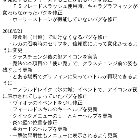
・ＦＳブレードスラッシュ使用時、キャラグラフィックが
変わらなかったバグを修正
・ホーリーストーンが機能していないバグを修正
2018/6/21
・浸食洞（円道）で動けなくなるバグを修正
・ルカの召喚時のセリフを、信頼度によって変化させるよ
うに変更
・クラスチェンジ後の顔アイコンを実装
・魔法の本項目の「使い魔」で、クラスチェンジ前の姿も
残すよう更新
・とある場所でグリフィンに乗ってバトルが再現できるよ
うに
・エメラルドレイク（氷の城）イベントで、アイコンが夜
に表示されてしまっていたバグを修正
・ヴィオラのイベントを少し修正
・フィールドスキルのキーヘルプを更新
・クイックメニューのＵＩとキーヘルプを更新
・炎の壁の位置を修正
・各カードのヘルプを更新
・一撃効果耐性もメニューに表示されるよう更新