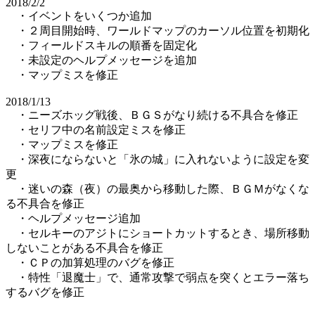
2018/2/2
・イベントをいくつか追加
・２周目開始時、ワールドマップのカーソル位置を初期化
・フィールドスキルの順番を固定化
・未設定のヘルプメッセージを追加
・マップミスを修正
2018/1/13
・ニーズホッグ戦後、ＢＧＳがなり続ける不具合を修正
・セリフ中の名前設定ミスを修正
・マップミスを修正
・深夜にならないと「氷の城」に入れないように設定を変
更
・迷いの森（夜）の最奥から移動した際、ＢＧＭがなくな
る不具合を修正
・ヘルプメッセージ追加
・セルキーのアジトにショートカットするとき、場所移動
しないことがある不具合を修正
・ＣＰの加算処理のバグを修正
・特性「退魔士」で、通常攻撃で弱点を突くとエラー落ち
するバグを修正