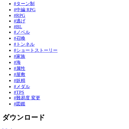
#ターン制
#中編 RPG
#RPG
#逃げ
#BL
#ノベル
#召喚
#トンネル
#ショートストーリー
#家族
#海
#属性
#屋敷
#妖精
#メダル
#TPS
#難易度 変更
#図鑑
ダウンロード