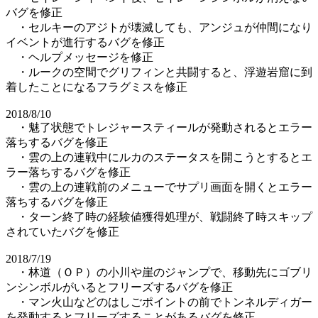
バグを修正
・セルキーのアジトが壊滅しても、アンジュが仲間になり
イベントが進行するバグを修正
・ヘルプメッセージを修正
・ルークの空間でグリフィンと共闘すると、浮遊岩窟に到
着したことになるフラグミスを修正
2018/8/10
・魅了状態でトレジャースティールが発動されるとエラー
落ちするバグを修正
・雲の上の連戦中にルカのステータスを開こうとするとエ
ラー落ちするバグを修正
・雲の上の連戦前のメニューでサプリ画面を開くとエラー
落ちするバグを修正
・ターン終了時の経験値獲得処理が、戦闘終了時スキップ
されていたバグを修正
2018/7/19
・林道（ＯＰ）の小川や崖のジャンプで、移動先にゴブリ
ンシンボルがいるとフリーズするバグを修正
・マン火山などのはしごポイントの前でトンネルディガー
を発動するとフリーズすることがあるバグを修正