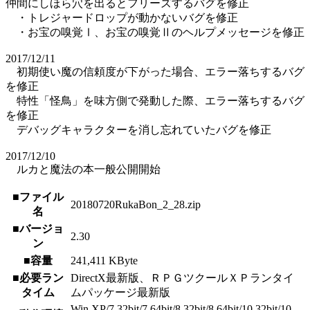
仲間にしほら穴を出るとフリーズするバグを修正
・トレジャードロップが動かないバグを修正
・お宝の嗅覚Ⅰ、お宝の嗅覚Ⅱのヘルプメッセージを修正
2017/12/11
初期使い魔の信頼度が下がった場合、エラー落ちするバグ
を修正
特性「怪鳥」を味方側で発動した際、エラー落ちするバグ
を修正
デバッグキャラクターを消し忘れていたバグを修正
2017/12/10
ルカと魔法の本一般公開開始
■ファイル
20180720RukaBon_2_28.zip
名
■バージョ
2.30
ン
■容量
241,411 KByte
■必要ラン
DirectX最新版、ＲＰＧツクールＸＰランタイ
タイム
ムパッケージ最新版
Win XP/7 32bit/7 64bit/8 32bit/8 64bit/10 32bit/10