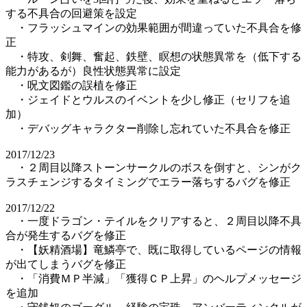
する不具合の回避策を設定
・フラッシュマインの効果範囲が間違っていた不具合を修
正
・特攻、剣舞、奮起、鉄壁、瞑想の状態異常を（低下する
能力があるが）良性状態異常に設定
・呪文図鑑の誤植を修正
・ジェイドとウルスのイベントを少し修正（セリフを追
加）
・デバッグキャラクター削除し忘れていた不具合を修正
2017/12/23
・２周目以降ストーンサークルのボスを倒すと、シンがク
ラスチェンジするタイミングでエラー落ちするバグを修正
2017/12/22
・一度ドラゴン・テイルをクリアすると、２周目以降不具
合が発生するバグを修正
・【妖精酒場】竜鱗亭で、既に取得しているページの情報
が出てしまうバグを修正
・「消費ＭＰ半減」「獲得ＣＰ上昇」のヘルプメッセージ
を追加