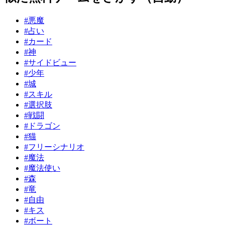
#悪魔
#占い
#カード
#神
#サイドビュー
#少年
#城
#スキル
#選択肢
#戦闘
#ドラゴン
#猫
#フリーシナリオ
#魔法
#魔法使い
#森
#竜
#自由
#キス
#ボート