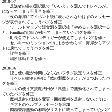
2018/1/7
・反逆者の書の選択肢で「いいえ」を選んでもレベルが1
になってしまう不具合を修正
・夜の海岸にてイベント後に表示されないはずのメッセー
ジが表示されてしまうバグを修正
・ワールドマップで浸食洞を選択後「やめる」を選択する
と、Familiarの項目が残ってしまっていたバグを修正
・町長舎でトンネルディガーが使えてしまうバグを修正
・セルキーのミッション中にもかかわらず、海岸からアジ
トに戻れてしまうバグを修正
・誤字を修正
・場所移動ミスを修正
2018/1/6
・隠し使い魔が仲間にならないフラグ設定ミスを修正
・リベレの命令の中に「敵の邪魔をせよ」が２つあったバ
グを修正
・ルカの使う支援魔法円が「風壁」で無効化されてしまっ
ていたバグを修正
・魔術反射の仕様を変更（回復魔術を反射しないように）
・ギフトのヘルプメッセージを追加
・図鑑登録無効の邪精がリストに載ってしまっていたバグ