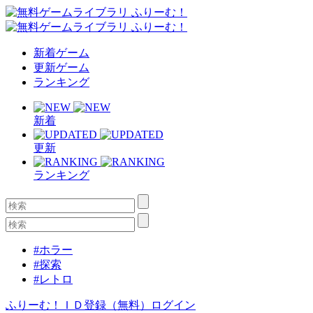
新着ゲーム
更新ゲーム
ランキング
新着
更新
ランキング
#ホラー
#探索
#レトロ
ふりーむ！ＩＤ登録（無料）
ログイン