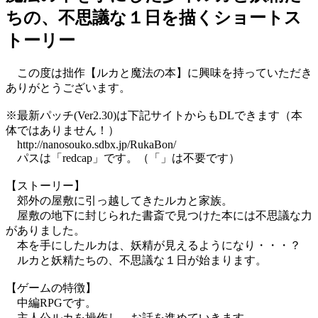
ちの、不思議な１日を描くショートス
トーリー
この度は拙作【ルカと魔法の本】に興味を持っていただき
ありがとうございます。
※最新パッチ(Ver2.30)は下記サイトからもDLできます（本
体ではありません！）
http://nanosouko.sdbx.jp/RukaBon/
パスは「redcap」です。（「」は不要です）
【ストーリー】
郊外の屋敷に引っ越してきたルカと家族。
屋敷の地下に封じられた書斎で見つけた本には不思議な力
がありました。
本を手にしたルカは、妖精が見えるようになり・・・？
ルカと妖精たちの、不思議な１日が始まります。
【ゲームの特徴】
中編RPGです。
主人公ルカを操作し、お話を進めていきます。