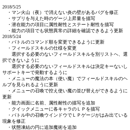
2018/5/25
・マン火山（夜）で消えない炎の壁があるバグを修正
・サプリを与えた時のゲージ上昇量を描写
・潜在能力の項目に属性耐性とステート耐性を描写
・能力の項目でも状態異常の詳細を確認できるよう更新
2018/5/24
・バトルのコマンド順を変更できるように更新
・フィールドスキルの仕様を変更
選択する必要のないフィールドスキルを別リストへ、選
択できないように
選択する必要のないフィールドスキルは決定キーないし
サポートキーで発動するように
・メニューの魔法の本（使い魔）でフィールドスキルのヘ
ルプを見られるように更新
・メニューの召喚で控え使い魔の並び替えができるように
更新
・能力画面に名前、属性耐性の描写を追加
・クイックメニューに各キャラのＬＰを描写
・バトル中の召喚ウインドウでＬＰゲージがはみ出ている
現象を修正
・状態凍結の円に追加魔術を追加