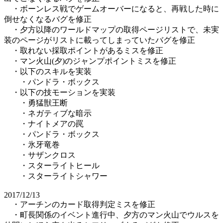
・ボーンレス戦でゲームオーバーになると、再戦した時に
倒せなくなるバグを修正
・夕方以降のワールドマップの取得ページリストで、未実
装のページがリストに載ってしまっていたバグを修正
・取れない採取ポイントがあるミスを修正
・マン火山(夕)のジャンプポイントミスを修正
・以下のスキルを実装
・パンドラ・ボックス
・以下の技モーションを実装
・勇猛獣王断
・ネガティブな暗示
・ナイトメアの罠
・パンドラ・ボックス
・氷牙竜巻
・サザンクロス
・スターライトヒール
・スターライトシャワー
2017/12/13
・アーチンのカード取得判定ミスを修正
・町長関係のイベント進行中、夕方のマン火山でウルスを