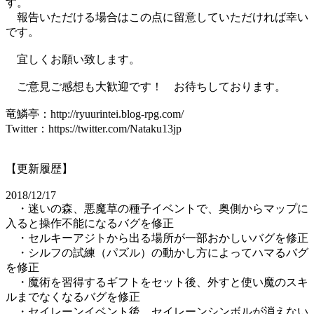
す。
報告いただける場合はこの点に留意していただければ幸い
です。
宜しくお願い致します。
ご意見ご感想も大歓迎です！ お待ちしております。
竜鱗亭：http://ryuurintei.blog-rpg.com/
Twitter：https://twitter.com/Nataku13jp
【更新履歴】
2018/12/17
・迷いの森、悪魔草の種子イベントで、奥側からマップに
入ると操作不能になるバグを修正
・セルキーアジトから出る場所が一部おかしいバグを修正
・シルフの試練（パズル）の動かし方によってハマるバグ
を修正
・魔術を習得するギフトをセット後、外すと使い魔のスキ
ルまでなくなるバグを修正
・セイレーンイベント後、セイレーンシンボルが消えない