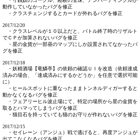
・守銭奴のゴーグル、経験の宝珠、アンバーティンクルが
動作していなかったバグを修正
・クラスチェンジするとカードが外れるバグを修正
2017/12/20
・クラスレベルが１０以上だと、バトル終了時のリザルト
でＣＰが加算されないバグを修正
・星の金貨が一部昼のマップにしか設置されてなかったバ
グを修正
2017/12/18
・妖精酒場【竜鱗亭】の依頼の確認ＵＩを改造（依頼達成
済みの場合、「達成済みにするかどうか」を任意で選択可能
に）
・ヒールスポットに重なったままトンネルディガーすると
動かなくなるバグを修正
・フェアリーヒル波止場にて、特定の場所から星の金貨を
取るとハマってしまうバグを修正
・猫目石を持っていても猫のお守りが作れないバグを修正
2017/12/15
・セイレーン（アンジュ）戦で逃げると、再度アンジュが
出てこなくなるバグを修正