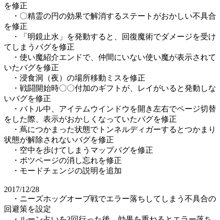
を修正
・〇精霊の円の効果で解消するステートがおかしい不具合
を修正
・「明鏡止水」を発動すると、回復魔術でダメージを受け
てしまうバグを修正
・使い魔紹介エンドで、仲間にいない使い魔が表示されて
いたバグを修正
・浸食洞（夜）の場所移動ミスを修正
・戦闘開始時〇〇付加のギフトが、レイがいると発動しな
いバグを修正
・バトル中、アイテムウインドウを開き左右でページ切替
をした際、表示がおかしくなっていたバグを修正
・蔦につかまった状態でトンネルディガーするとつかまり
状態が解除されないバグを修正
・空中を歩けてしまうマップバグを修正
・ボツページの消し忘れを修正
・モードチェンジの説明を追加
2017/12/28
・ニーズホッグオーブ戦でエラー落ちしてしまう不具合の
回避策を設定
・ルーン占いを3回行った後、効果を重ねるとエラー落ち