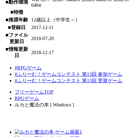
■動作環境
64bit
■特徴
■推奨年齢
12歳以上（中学生～）
■登録日
2017-12-11
■ファイル
2018-07-20
更新日
■情報更新
2018-12-17
日
#RPGゲーム
#ふりーむ！ゲームコンテスト 第13回 参加ゲーム
#ふりーむ！ゲームコンテスト 第13回 受賞ゲーム
フリーゲームTOP
RPGゲーム
ルカと魔法の本 [ Windows ]