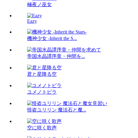
極夜ノ巫女
Eazy
機神少女 -Inherit the S...
帝国水晶譚序章・仲間を...
君と星降る空
ユメノトビラ
怪盗ユリリン 魔法石と魔...
空に咲く歌声