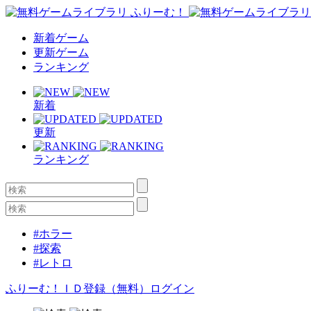
新着ゲーム
更新ゲーム
ランキング
新着
更新
ランキング
#ホラー
#探索
#レトロ
ふりーむ！ＩＤ登録（無料）
ログイン