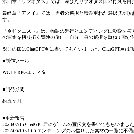
第四章『リブオタス』では、滅びたリブオタス国の再興を目
最終章『アノイ』では、勇者の選択と積み重ねた選択肢が頂
す。
『令和クエスト』は、物語の進行とエンディングに影響を与
の運命を切り拓く冒険の旅に、自分自身の選択を重ねて飛び
※この節はChatGPT君に書いてもらいました。ChatGPT君は
■制作ツール
WOLF RPGエディター
■開発期間
約五ヶ月
■更新報告
2023/07/16 ChatGPT君にゲームの宣伝文を書いてもらいまし
2022/05/19 v1.05 エンディングのお借りした素材の一覧に