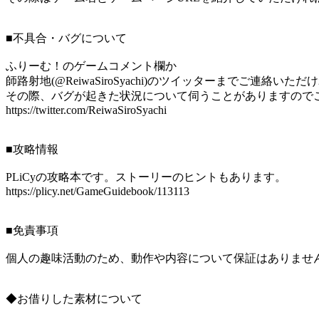
■不具合・バグについて
ふりーむ！のゲームコメント欄か
師路射地(@ReiwaSiroSyachi)のツイッターまでご連絡いた
その際、バグが起きた状況について伺うことがありますので
https://twitter.com/ReiwaSiroSyachi
■攻略情報
PLiCyの攻略本です。ストーリーのヒントもあります。
https://plicy.net/GameGuidebook/113113
■免責事項
個人の趣味活動のため、動作や内容について保証はありませ
◆お借りした素材について