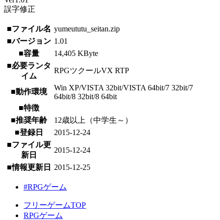
誤字修正
■ファイル名
yumeututu_seitan.zip
■バージョン
1.01
■容量
14,405 KByte
■必要ランタ
RPGツクールVX RTP
イム
Win XP/VISTA 32bit/VISTA 64bit/7 32bit/7
■動作環境
64bit/8 32bit/8 64bit
■特徴
■推奨年齢
12歳以上（中学生～）
■登録日
2015-12-24
■ファイル更
2015-12-24
新日
■情報更新日
2015-12-25
#RPGゲーム
フリーゲームTOP
RPGゲーム