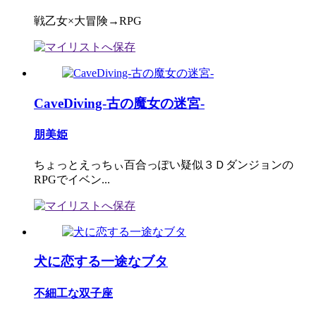
戦乙女×大冒険→RPG
CaveDiving-古の魔女の迷宮-
朋美姫
ちょっとえっちぃ百合っぽい疑似３Ｄダンジョンの
RPGでイベン...
犬に恋する一途なブタ
不細工な双子座