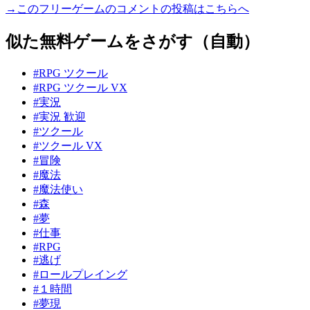
→このフリーゲームのコメントの投稿はこちらへ
似た無料ゲームをさがす（自動）
#RPG ツクール
#RPG ツクール VX
#実況
#実況 歓迎
#ツクール
#ツクール VX
#冒険
#魔法
#魔法使い
#森
#夢
#仕事
#RPG
#逃げ
#ロールプレイング
#１時間
#夢現