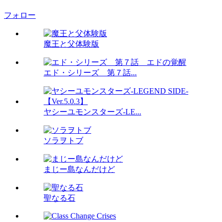
フォロー
魔王と父体験版
エド・シリーズ 第７話...
ヤシーユモンスターズ-LE...
ソラヲトブ
まじー島なんだけど
聖なる石