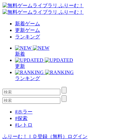
新着ゲーム
更新ゲーム
ランキング
新着
更新
ランキング
#ホラー
#探索
#レトロ
ふりーむ！ＩＤ登録（無料）
ログイン