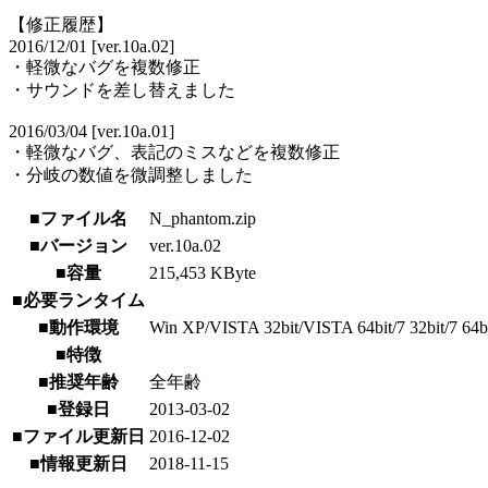
【修正履歴】
2016/12/01 [ver.10a.02]
・軽微なバグを複数修正
・サウンドを差し替えました
2016/03/04 [ver.10a.01]
・軽微なバグ、表記のミスなどを複数修正
・分岐の数値を微調整しました
■ファイル名
N_phantom.zip
■バージョン
ver.10a.02
■容量
215,453 KByte
■必要ランタイム
■動作環境
Win XP/VISTA 32bit/VISTA 64bit/7 32bit/7 64bit/
■特徴
■推奨年齢
全年齢
■登録日
2013-03-02
■ファイル更新日
2016-12-02
■情報更新日
2018-11-15