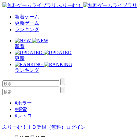
新着ゲーム
更新ゲーム
ランキング
新着
更新
ランキング
#ホラー
#探索
#レトロ
ふりーむ！ＩＤ登録（無料）
ログイン