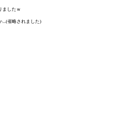
りましたｗ
。
.(省略されました)