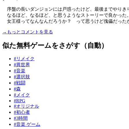
序盤の長いダンジョンには戸惑ったけど、最後までやりき
なるほど、なるほど、と思うようなストーリーで良かった
女王様ってなんなんだろうか？ って思うけど傀儡だったか..
→もっとコメントを見る
似た無料ゲームをさがす（自動）
#リメイク
#異世界
#音楽
#選択肢
#戦闘
#森
#メイク
#RPG
#オリジナル
#初心者
#3時間
#音楽 ゲーム