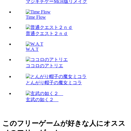
マジキチゲーMr.H版リメイク
Time Flow
普通クエスト２ｎｄ
W.A.T
ココロのアトリエ
とんがり帽子の魔女ミコラ
玄武の如く２
このフリーゲームが好きな人にオスス