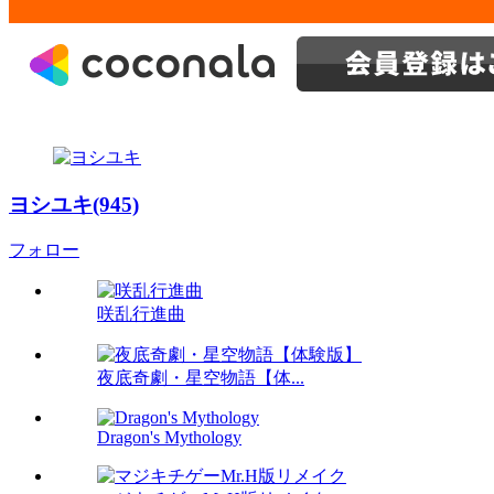
ヨシユキ(945)
フォロー
咲乱行進曲
夜底奇劇・星空物語【体...
Dragon's Mythology