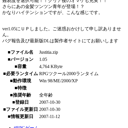
難易度を選択可能！！クリア後のオマケも充実！！
さらにあの金髪ツンツン青年が登場！？
かなりハイテンションですが、こんな感じです。
ver1.05にＵＰしました。ご迷惑おかけして申し訳ありませ
ん。
バグ報告及び最新版DLは製作者サイトにてお願いします
■ファイル名
Justitia.zip
■バージョン
1.05
■容量
4,764 KByte
■必要ランタイム
RPGツクール2000ランタイム
■動作環境
Win 98/ME/2000/XP
■特徴
■推奨年齢
全年齢
■登録日
2007-10-30
■ファイル更新日
2007-10-30
■情報更新日
2007-11-12
#RPGゲーム