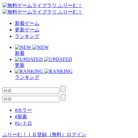
新着ゲーム
更新ゲーム
ランキング
新着
更新
ランキング
#ホラー
#探索
#レトロ
ふりーむ！ＩＤ登録（無料）
ログイン