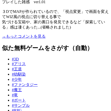
プレイした雑感 ver1.01
３DでMAPが作られているので、「視点変更」で画面を変え
てWIZ風の視点に切り替える事で
気づける宝箱や、家の裏口を発見できるなど「探索してい
る」感は凄くあった...(省略されました)
→もっとコメントを見る
似た無料ゲームをさがす（自動）
#3D
#アリス
#王道
#幼馴染
#少年
#ファンタジー
#魔王
#竜
#ボート
#サンプル
#RPG