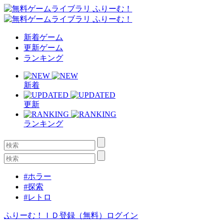
新着ゲーム
更新ゲーム
ランキング
新着
更新
ランキング
#ホラー
#探索
#レトロ
ふりーむ！ＩＤ登録（無料）
ログイン