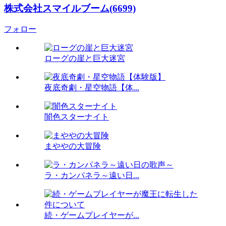
株式会社スマイルブーム(6699)
フォロー
ローグの崖と巨大迷宮
夜底奇劇・星空物語【体...
闇色スターナイト
まややの大冒険
ラ・カンパネラ～遠い日...
続・ゲームプレイヤーが...