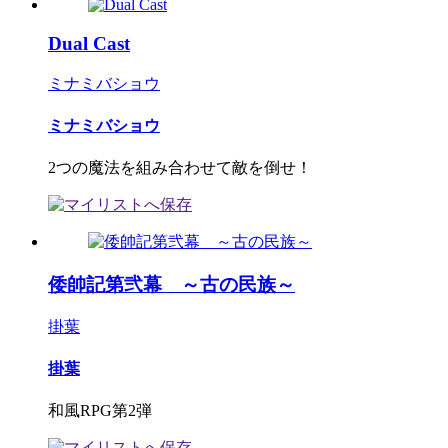
Dual Cast
ミナミバショウ
ミナミバショウ
2つの魔法を組み合わせて敵を倒せ！
倭帥記第弐幕 ～古の民族～
掛葉
掛葉
和風RPG第2弾