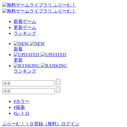
新着ゲーム
更新ゲーム
ランキング
新着
更新
ランキング
#ホラー
#探索
#レトロ
ふりーむ！ＩＤ登録（無料）
ログイン