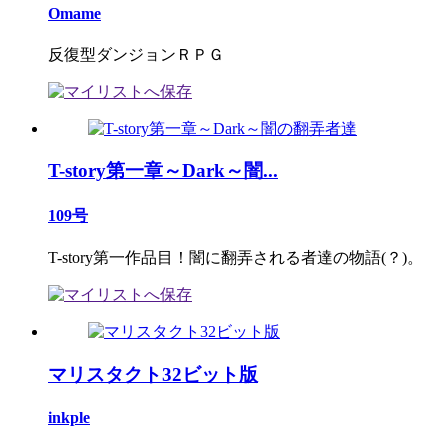
Omame
反復型ダンジョンＲＰＧ
T-story第一章～Dark～闇...
109号
T-story第一作品目！闇に翻弄される者達の物語(？)。
マリスタクト32ビット版
inkple