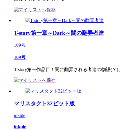
T-story第一章～Dark～闇の翻弄者達
109号
109号
T-story第一作品目！闇に翻弄される者達の物語(？)。
マリスタクト32ビット版
inkple
inkple