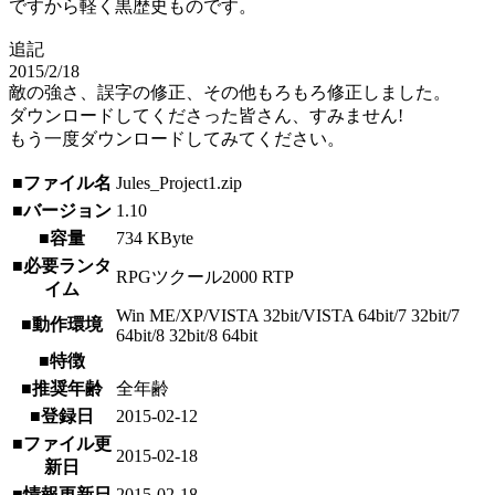
ですから軽く黒歴史ものです。
追記
2015/2/18
敵の強さ、誤字の修正、その他もろもろ修正しました。
ダウンロードしてくださった皆さん、すみません!
もう一度ダウンロードしてみてください。
■ファイル名
Jules_Project1.zip
■バージョン
1.10
■容量
734 KByte
■必要ランタ
RPGツクール2000 RTP
イム
Win ME/XP/VISTA 32bit/VISTA 64bit/7 32bit/7
■動作環境
64bit/8 32bit/8 64bit
■特徴
■推奨年齢
全年齢
■登録日
2015-02-12
■ファイル更
2015-02-18
新日
■情報更新日
2015-02-18