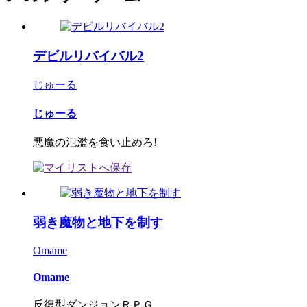
デビルリバイバル2
じゅーる
じゅーる
悪魔の氾濫を食い止めろ!
弱き魔物と地下を制す
Omame
Omame
反復型ダンジョンＲＰＧ